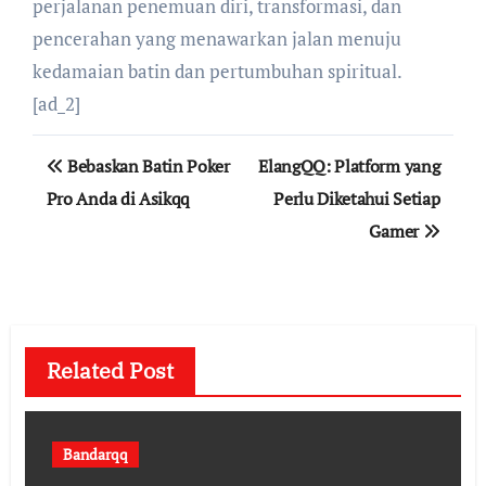
perjalanan penemuan diri, transformasi, dan
pencerahan yang menawarkan jalan menuju
kedamaian batin dan pertumbuhan spiritual.
[ad_2]
Post
Bebaskan Batin Poker
ElangQQ: Platform yang
navigation
Pro Anda di Asikqq
Perlu Diketahui Setiap
Gamer
Related Post
Bandarqq