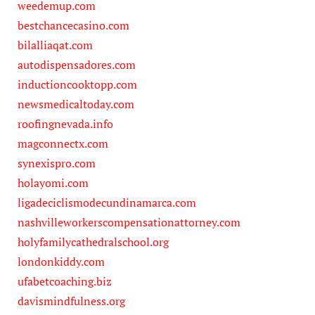
weedemup.com
bestchancecasino.com
bilalliaqat.com
autodispensadores.com
inductioncooktopp.com
newsmedicaltoday.com
roofingnevada.info
magconnectx.com
synexispro.com
holayomi.com
ligadeciclismodecundinamarca.com
nashvilleworkerscompensationattorney.com
holyfamilycathedralschool.org
londonkiddy.com
ufabetcoaching.biz
davismindfulness.org