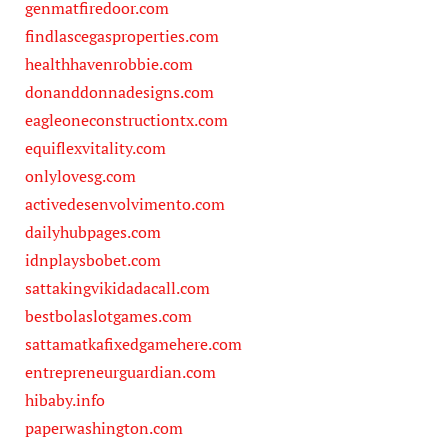
genmatfiredoor.com
findlascegasproperties.com
healthhavenrobbie.com
donanddonnadesigns.com
eagleoneconstructiontx.com
equiflexvitality.com
onlylovesg.com
activedesenvolvimento.com
dailyhubpages.com
idnplaysbobet.com
sattakingvikidadacall.com
bestbolaslotgames.com
sattamatkafixedgamehere.com
entrepreneurguardian.com
hibaby.info
paperwashington.com