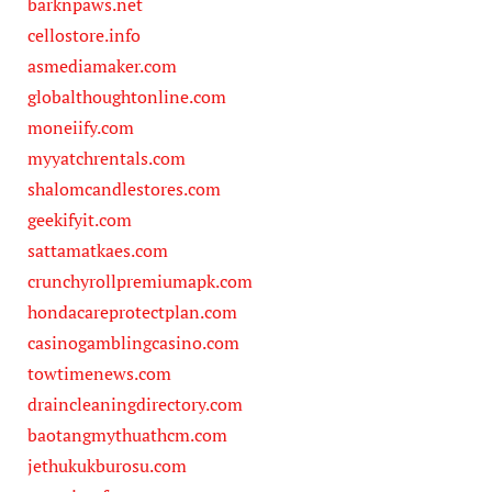
barknpaws.net
cellostore.info
asmediamaker.com
globalthoughtonline.com
moneiify.com
myyatchrentals.com
shalomcandlestores.com
geekifyit.com
sattamatkaes.com
crunchyrollpremiumapk.com
hondacareprotectplan.com
casinogamblingcasino.com
towtimenews.com
draincleaningdirectory.com
baotangmythuathcm.com
jethukukburosu.com