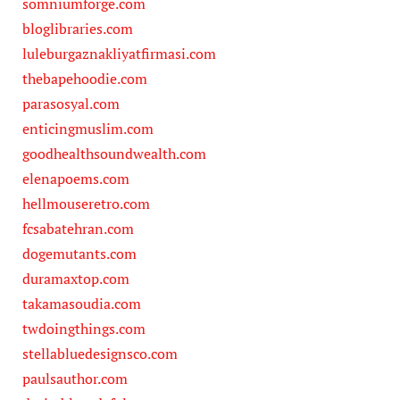
somniumforge.com
bloglibraries.com
luleburgaznakliyatfirmasi.com
thebapehoodie.com
parasosyal.com
enticingmuslim.com
goodhealthsoundwealth.com
elenapoems.com
hellmouseretro.com
fcsabatehran.com
dogemutants.com
duramaxtop.com
takamasoudia.com
twdoingthings.com
stellabluedesignsco.com
paulsauthor.com