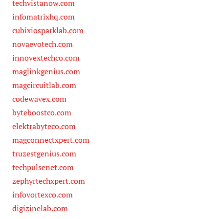
techvistanow.com
infomatrixhq.com
cubixiosparklab.com
novaevotech.com
innovextechco.com
maglinkgenius.com
magcircuitlab.com
codewavex.com
byteboostco.com
elektrabyteco.com
magconnectxpert.com
truzestgenius.com
techpulsenet.com
zephyrtechxpert.com
infovortexco.com
digizinelab.com