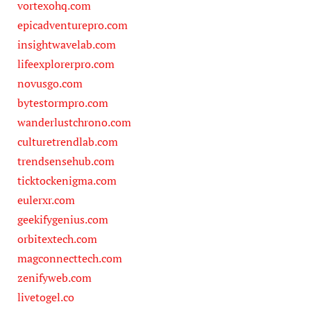
vortexohq.com
epicadventurepro.com
insightwavelab.com
lifeexplorerpro.com
novusgo.com
bytestormpro.com
wanderlustchrono.com
culturetrendlab.com
trendsensehub.com
ticktockenigma.com
eulerxr.com
geekifygenius.com
orbitextech.com
magconnecttech.com
zenifyweb.com
livetogel.co