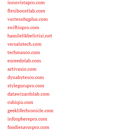
innovistapro.com
flexiboostlab.com
vortexohqplus.com
swiftiopro.com
hamilelikbelirtisi.net
versalotech.com
techmaxco.com
exceedolab.com
activaxio.com
dynabytesco.com
stylegurupro.com
datawizardslab.com
cubiqio.com
geeklifechronicle.com
infospherepro.com
foodiesavorpro.com