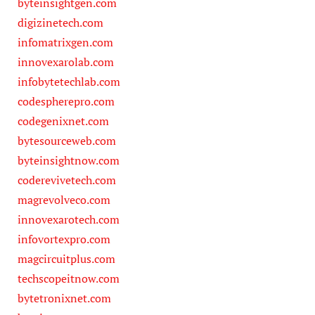
byteinsightgen.com
digizinetech.com
infomatrixgen.com
innovexarolab.com
infobytetechlab.com
codespherepro.com
codegenixnet.com
bytesourceweb.com
byteinsightnow.com
coderevivetech.com
magrevolveco.com
innovexarotech.com
infovortexpro.com
magcircuitplus.com
techscopeitnow.com
bytetronixnet.com