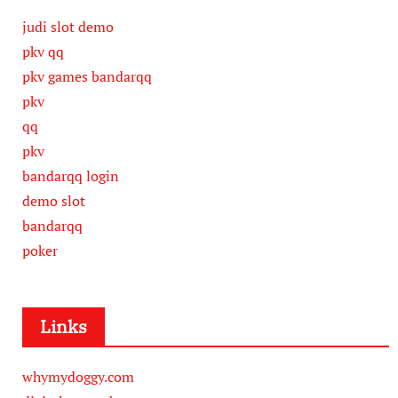
judi slot demo
pkv qq
pkv games bandarqq
pkv
qq
pkv
bandarqq login
demo slot
bandarqq
poker
Links
whymydoggy.com