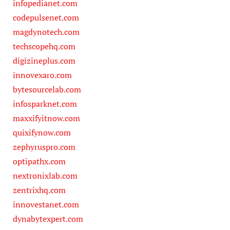
infopedianet.com
codepulsenet.com
magdynotech.com
techscopehq.com
digizineplus.com
innovexaro.com
bytesourcelab.com
infosparknet.com
maxxifyitnow.com
quixifynow.com
zephyruspro.com
optipathx.com
nextronixlab.com
zentrixhq.com
innovestanet.com
dynabytexpert.com