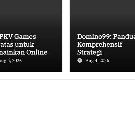
 PKV Games
Domino99: Pandu
ratas untuk
Komprehensif
mainkan Online
Strategi
da tahun 2023
Kemenangan
Aug 5, 2026
Aug 4, 2026