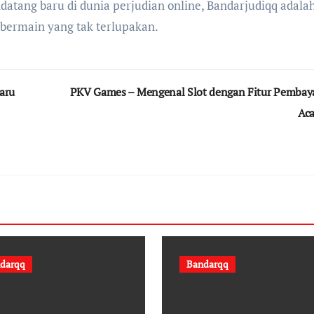
atang baru di dunia perjudian online, Bandarjudiqq adala
ermain yang tak terlupakan.
aru
PKV Games – Mengenal Slot dengan Fitur Pembay
Ac
darqq
Bandarqq