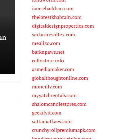
iamseharkhan.com
thelatestkhabrain.com
digitaldesignproperties.com
sarkariresultex.com
an
mealizo.com
barknpaws.net
cellostore.info
asmediamaker.com
globalthoughtonline.com
moneiify.com
myyatchrentals.com
shalomcandlestores.com
geekifyit.com
sattamatkaes.com
crunchyrollpremiumapk.com
hondacareprotectplan.com