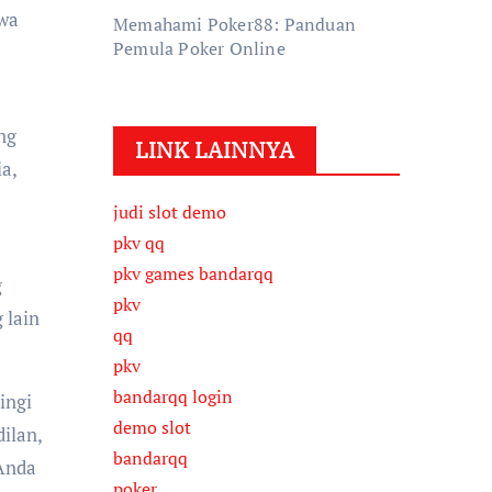
hwa
Memahami Poker88: Panduan
Pemula Poker Online
ng
LINK LAINNYA
a,
judi slot demo
pkv qq
pkv games bandarqq
g
pkv
 lain
qq
pkv
bandarqq login
ingi
demo slot
ilan,
bandarqq
 Anda
poker