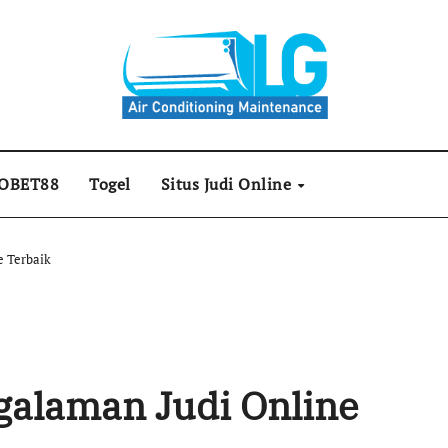
OBET88
Togel
Situs Judi Online
e Terbaik
galaman Judi Online