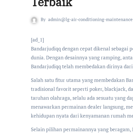
Terbaik
By
admin@lg-air-conditioning-maintenanc
[ad_1]
Bandarjudiqq dengan cepat dikenal sebagai p
dunia. Dengan desainnya yang ramping, an
Bandarjudiqq telah membedakan dirinya dari 
Salah satu fitur utama yang membedakan Ban
tradisional favorit seperti poker, blackjack, 
taruhan olahraga, selalu ada sesuatu yang dap
menawarkan permainan dealer langsung, me
kehidupan nyata dari kenyamanan rumah mer
Selain pilihan permainannya yang beragam,