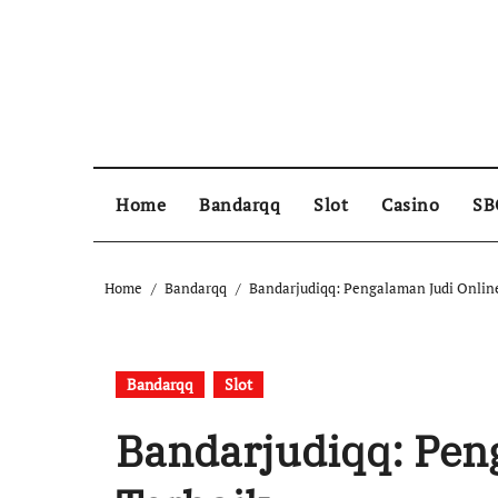
Skip
to
content
Home
Bandarqq
Slot
Casino
SB
Home
Bandarqq
Bandarjudiqq: Pengalaman Judi Onlin
Bandarqq
Slot
Bandarjudiqq: Pen