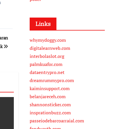
h
Links
aran
whymydoggy.com
ak
digitalearnweb.com
interbolaslot.org
palmkuafor.com
dataentrypro.net
dreamrummypro.com
kaiminsupport.com
belanjareceh.com
shannonsticker.com
insprationbuzz.com
passeiodebarcoarraial.com
fondworth.com