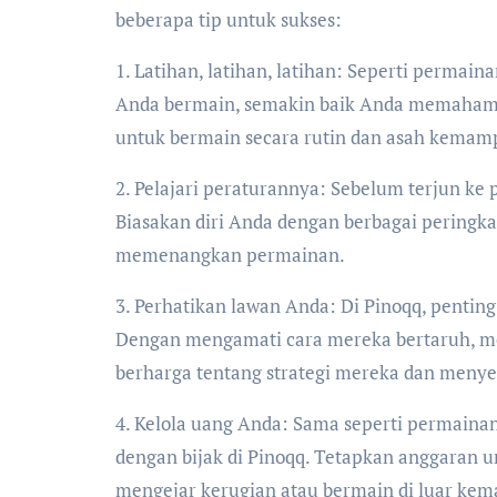
beberapa tip untuk sukses:
1. Latihan, latihan, latihan: Seperti permain
Anda bermain, semakin baik Anda memahami 
untuk bermain secara rutin dan asah kema
2. Pelajari peraturannya: Sebelum terjun k
Biasakan diri Anda dengan berbagai peringka
memenangkan permainan.
3. Perhatikan lawan Anda: Di Pinoqq, penti
Dengan mengamati cara mereka bertaruh, m
berharga tentang strategi mereka dan meny
4. Kelola uang Anda: Sama seperti permaina
dengan bijak di Pinoqq. Tetapkan anggaran un
mengejar kerugian atau bermain di luar ke