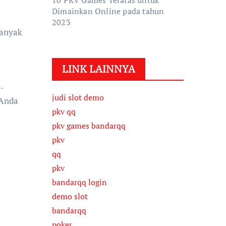
10 PKV Games Teratas untuk
Dimainkan Online pada tahun
2023
banyak
LINK LAINNYA
.
judi slot demo
 Anda
pkv qq
pkv games bandarqq
pkv
qq
pkv
bandarqq login
demo slot
bandarqq
poker