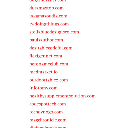
duramaxtop.com
takamasoudia.com
twdoingthings.com
stellabluedesignsco.com
paulsauthor.com
desirablecodeful.com
flexigennet.com
heronameclub.com
medmarket.io
outdoortablez.com
infotomy.com
healthysupplementsolution.com
codespottech.com
techdynogo.com
magchronicle.com
digipediatech.com