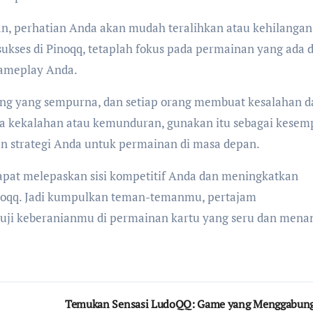
an, perhatian Anda akan mudah teralihkan atau kehilangan
kses di Pinoqq, tetaplah fokus pada permainan yang ada 
ameplay Anda.
rang yang sempurna, dan setiap orang membuat kesalahan d
ena kekalahan atau kemunduran, gunakan itu sebagai kesem
n strategi Anda untuk permainan di masa depan.
dapat melepaskan sisi kompetitif Anda dan meningkatkan
inoqq. Jadi kumpulkan teman-temanmu, pertajam
uji keberanianmu di permainan kartu yang seru dan mena
Temukan Sensasi LudoQQ: Game yang Menggabun