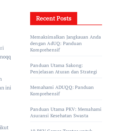
Recent Posts
Memaksimalkan Jangkauan Anda
dengan AdUQ: Panduan
ri
Komprehensif
inoqq
Panduan Utama Sakong:
Penjelasan Aturan dan Strategi
n
Memahami ADUQQ: Panduan
n ini
Komprehensif
Panduan Utama PKV: Memahami
Asuransi Kesehatan Swasta
ikut