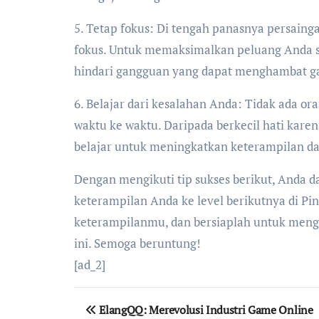
5. Tetap fokus: Di tengah panasnya persaing
fokus. Untuk memaksimalkan peluang Anda su
hindari gangguan yang dapat menghambat g
6. Belajar dari kesalahan Anda: Tidak ada o
waktu ke waktu. Daripada berkecil hati kar
belajar untuk meningkatkan keterampilan da
Dengan mengikuti tip sukses berikut, Anda 
keterampilan Anda ke level berikutnya di P
keterampilanmu, dan bersiaplah untuk meng
ini. Semoga beruntung!
[ad_2]
Post
ElangQQ: Merevolusi Industri Game Online