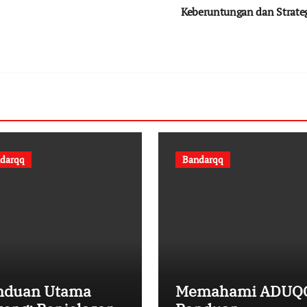
Keberuntungan dan Strate
darqq
Bandarqq
nduan Utama
Memahami ADUQ