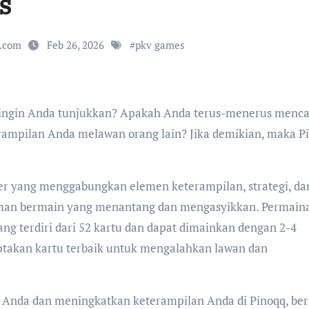
s
e.com
Feb 26, 2026
#
pkv games
g ingin Anda tunjukkan? Apakah Anda terus-menerus menca
rampilan Anda melawan orang lain? Jika demikian, maka P
er yang menggabungkan elemen keterampilan, strategi, da
an bermain yang menantang dan mengasyikkan. Permaina
g terdiri dari 52 kartu dan dapat dimainkan dengan 2-4
ptakan kartu terbaik untuk mengalahkan lawan dan
f Anda dan meningkatkan keterampilan Anda di Pinoqq, ber