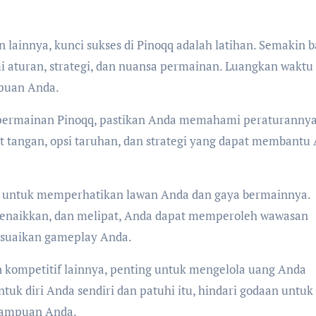
an lainnya, kunci sukses di Pinoqq adalah latihan. Semakin 
aturan, strategi, dan nuansa permainan. Luangkan waktu
mpuan Anda.
e permainan Pinoqq, pastikan Anda memahami peraturannya
t tangan, opsi taruhan, dan strategi yang dapat membantu
ng untuk memperhatikan lawan Anda dan gaya bermainnya.
enaikkan, dan melipat, Anda dapat memperoleh wawasan
esuaikan gameplay Anda.
n kompetitif lainnya, penting untuk mengelola uang Anda
tuk diri Anda sendiri dan patuhi itu, hindari godaan untuk
mampuan Anda.