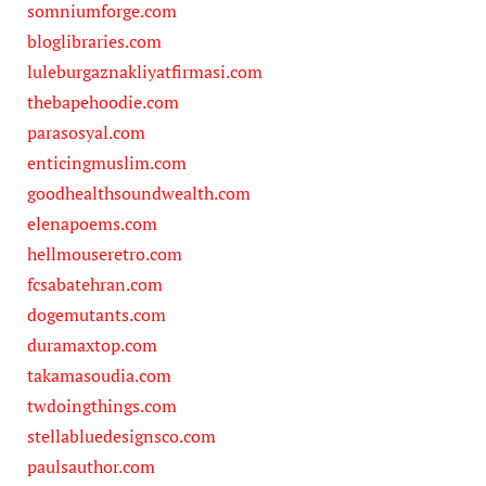
somniumforge.com
bloglibraries.com
luleburgaznakliyatfirmasi.com
thebapehoodie.com
parasosyal.com
enticingmuslim.com
goodhealthsoundwealth.com
elenapoems.com
hellmouseretro.com
fcsabatehran.com
dogemutants.com
duramaxtop.com
takamasoudia.com
twdoingthings.com
stellabluedesignsco.com
paulsauthor.com