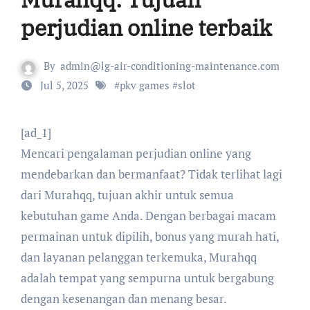
perjudian online terbaik
By
admin@lg-air-conditioning-maintenance.com
Jul 5, 2025
#
pkv games
#
slot
[ad_1]
Mencari pengalaman perjudian online yang
mendebarkan dan bermanfaat? Tidak terlihat lagi
dari Murahqq, tujuan akhir untuk semua
kebutuhan game Anda. Dengan berbagai macam
permainan untuk dipilih, bonus yang murah hati,
dan layanan pelanggan terkemuka, Murahqq
adalah tempat yang sempurna untuk bergabung
dengan kesenangan dan menang besar.