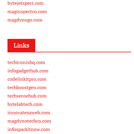
bytejetxpert.com
maginspectco.com
magdynogo.com
Links
techtronixhq.com
infogadgethub.com
codelinkitpro.com
techboostgen.com
techsensehub.com
bytelabtech.com
innovatexaweb.com
magdynotechco.com
infosparkitnow.com