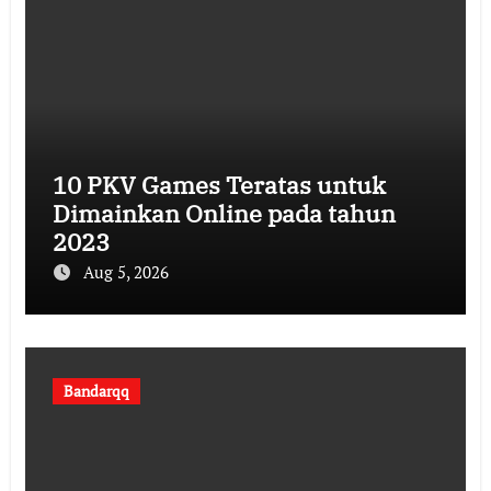
10 PKV Games Teratas untuk
Dimainkan Online pada tahun
2023
Aug 5, 2026
Bandarqq