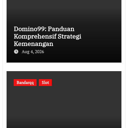
Domino99: Panduan
Komprehensif Strategi
Kemenangan
Aug 4, 2026
Bandarqq
Slot