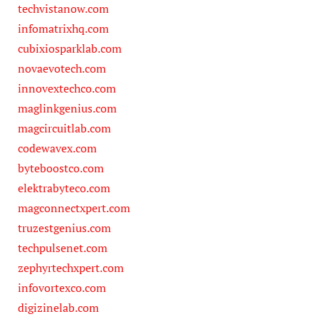
techvistanow.com
infomatrixhq.com
cubixiosparklab.com
novaevotech.com
innovextechco.com
maglinkgenius.com
magcircuitlab.com
codewavex.com
byteboostco.com
elektrabyteco.com
magconnectxpert.com
truzestgenius.com
techpulsenet.com
zephyrtechxpert.com
infovortexco.com
digizinelab.com