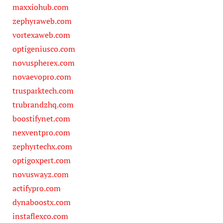
maxxiohub.com
zephyraweb.com
vortexaweb.com
optigeniusco.com
novuspherex.com
novaevopro.com
trusparktech.com
trubrandzhq.com
boostifynet.com
nexventpro.com
zephyrtechx.com
optigoxpert.com
novuswayz.com
actifypro.com
dynaboostx.com
instaflexco.com