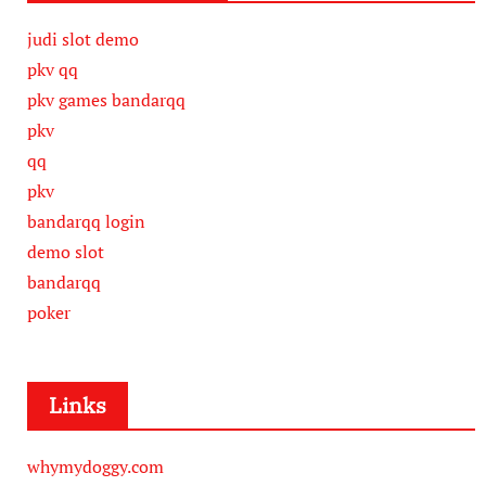
judi slot demo
pkv qq
pkv games bandarqq
pkv
qq
pkv
bandarqq login
demo slot
bandarqq
poker
Links
whymydoggy.com