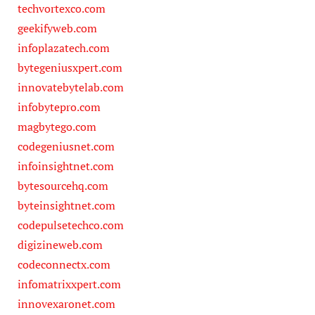
techvortexco.com
geekifyweb.com
infoplazatech.com
bytegeniusxpert.com
innovatebytelab.com
infobytepro.com
magbytego.com
codegeniusnet.com
infoinsightnet.com
bytesourcehq.com
byteinsightnet.com
codepulsetechco.com
digizineweb.com
codeconnectx.com
infomatrixxpert.com
innovexaronet.com