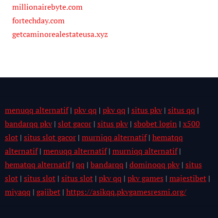
millionairebyte.com
fortechday.com
getcaminorealestateusa.xyz
menuqq alternatif
|
pkv qq
|
pkv qq
|
situs pkv
|
situs qq
|
bandarqq pkv
|
slot gacor
|
situs pkv
|
sbobet login
|
x500
slot
|
situs slot gacor
|
murniqq alternatif
|
hematqq
alternatif
|
menuqq alternatif
|
murniqq alternatif
|
hematqq alternatif
|
qq
|
bandarqq
|
dominoqq pkv
|
situs
slot
|
situs slot
|
situs slot
|
pkv qq
|
pkv games
|
majestibet
|
miyaqq
|
gajibet
|
https://asikqq.pkvgamesresmi.org/