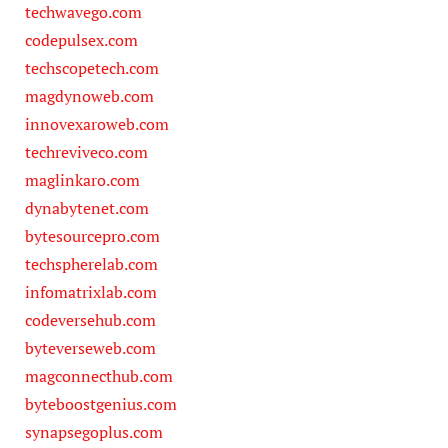
techwavego.com
codepulsex.com
techscopetech.com
magdynoweb.com
innovexaroweb.com
techreviveco.com
maglinkaro.com
dynabytenet.com
bytesourcepro.com
techspherelab.com
infomatrixlab.com
codeversehub.com
byteverseweb.com
magconnecthub.com
byteboostgenius.com
synapsegoplus.com