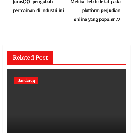
JurusQQ: pengubah
Melihat lebih dekat pada
permainan di industri ini
platform perjudian
online yang populer
Related Post
Bandarqq