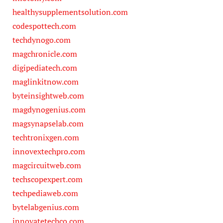
healthysupplementsolution.com
codespottech.com
techdynogo.com
magchronicle.com
digipediatech.com
maglinkitnow.com
byteinsightweb.com
magdynogenius.com
magsynapselab.com
techtronixgen.com
innovextechpro.com
magcircuitweb.com
techscopexpert.com
techpediaweb.com
bytelabgenius.com
innovatetechco.com