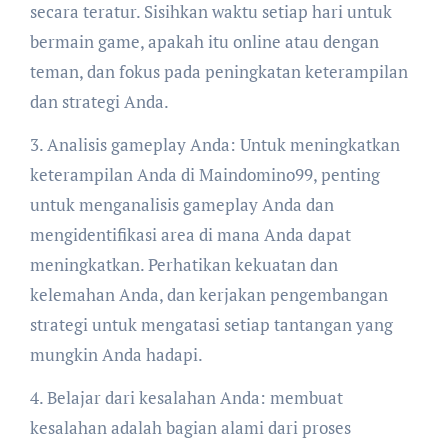
secara teratur. Sisihkan waktu setiap hari untuk
bermain game, apakah itu online atau dengan
teman, dan fokus pada peningkatan keterampilan
dan strategi Anda.
3. Analisis gameplay Anda: Untuk meningkatkan
keterampilan Anda di Maindomino99, penting
untuk menganalisis gameplay Anda dan
mengidentifikasi area di mana Anda dapat
meningkatkan. Perhatikan kekuatan dan
kelemahan Anda, dan kerjakan pengembangan
strategi untuk mengatasi setiap tantangan yang
mungkin Anda hadapi.
4. Belajar dari kesalahan Anda: membuat
kesalahan adalah bagian alami dari proses