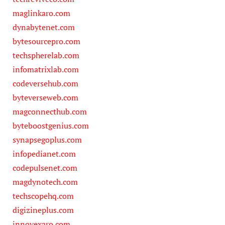
maglinkaro.com
dynabytenet.com
bytesourcepro.com
techspherelab.com
infomatrixlab.com
codeversehub.com
byteverseweb.com
magconnecthub.com
byteboostgenius.com
synapsegoplus.com
infopedianet.com
codepulsenet.com
magdynotech.com
techscopehq.com
digizineplus.com
innovexaro.com