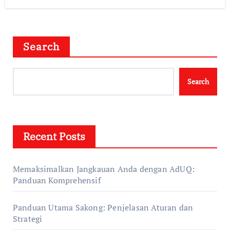
Search
Search
Recent Posts
Memaksimalkan Jangkauan Anda dengan AdUQ:
Panduan Komprehensif
Panduan Utama Sakong: Penjelasan Aturan dan
Strategi