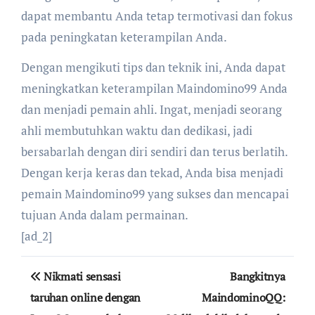
dapat membantu Anda tetap termotivasi dan fokus
pada peningkatan keterampilan Anda.
Dengan mengikuti tips dan teknik ini, Anda dapat
meningkatkan keterampilan Maindomino99 Anda
dan menjadi pemain ahli. Ingat, menjadi seorang
ahli membutuhkan waktu dan dedikasi, jadi
bersabarlah dengan diri sendiri dan terus berlatih.
Dengan kerja keras dan tekad, Anda bisa menjadi
pemain Maindomino99 yang sukses dan mencapai
tujuan Anda dalam permainan.
[ad_2]
Post
Nikmati sensasi
Bangkitnya
navigation
taruhan online dengan
MaindominoQQ: