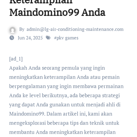
Maindomino99 Anda
By
admin@lg-air-conditioning-maintenance.com
Jun 24, 2025
#
pkv games
[ad_1]
Apakah Anda seorang pemula yang ingin
meningkatkan keterampilan Anda atau pemain
berpengalaman yang ingin membawa permainan
Anda ke level berikutnya, ada beberapa strategi
yang dapat Anda gunakan untuk menjadi ahli di
Maindomino99. Dalam artikel ini, kami akan
mengeksplorasi beberapa tips dan teknik untuk
membantu Anda meningkatkan keterampilan