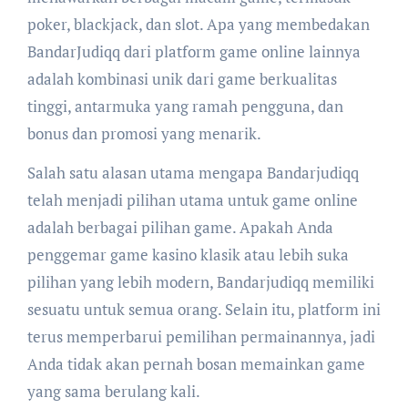
poker, blackjack, dan slot. Apa yang membedakan
BandarJudiqq dari platform game online lainnya
adalah kombinasi unik dari game berkualitas
tinggi, antarmuka yang ramah pengguna, dan
bonus dan promosi yang menarik.
Salah satu alasan utama mengapa Bandarjudiqq
telah menjadi pilihan utama untuk game online
adalah berbagai pilihan game. Apakah Anda
penggemar game kasino klasik atau lebih suka
pilihan yang lebih modern, Bandarjudiqq memiliki
sesuatu untuk semua orang. Selain itu, platform ini
terus memperbarui pemilihan permainannya, jadi
Anda tidak akan pernah bosan memainkan game
yang sama berulang kali.