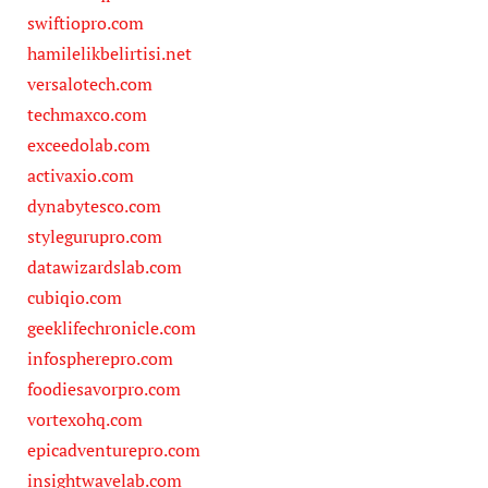
swiftiopro.com
hamilelikbelirtisi.net
versalotech.com
techmaxco.com
exceedolab.com
activaxio.com
dynabytesco.com
stylegurupro.com
datawizardslab.com
cubiqio.com
geeklifechronicle.com
infospherepro.com
foodiesavorpro.com
vortexohq.com
epicadventurepro.com
insightwavelab.com