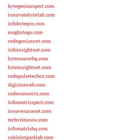
bytegeniusxpert.com
innovatebytelab.com
infobytepro.com
magbytego.com
codegeniusnet.com
infoinsightnet.com
bytesourcehq.com
byteinsightnet.com
codepulsetechco.com
digizineweb.com
codeconnectx.com
infomatrixxpert.com
innovexaronet.com
techvistanow.com
infomatrixhq.com
cubixiosparklab.com