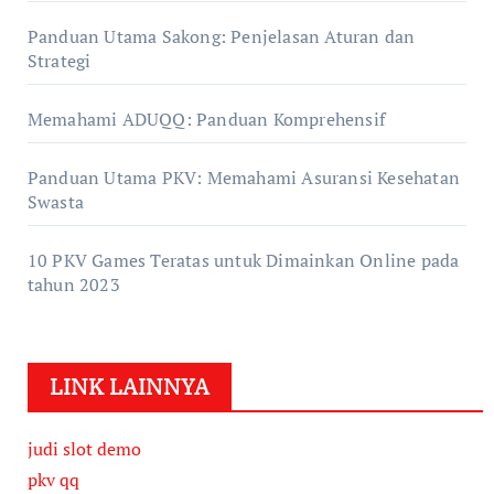
Panduan Utama Sakong: Penjelasan Aturan dan
Strategi
Memahami ADUQQ: Panduan Komprehensif
Panduan Utama PKV: Memahami Asuransi Kesehatan
Swasta
10 PKV Games Teratas untuk Dimainkan Online pada
tahun 2023
LINK LAINNYA
judi slot demo
pkv qq