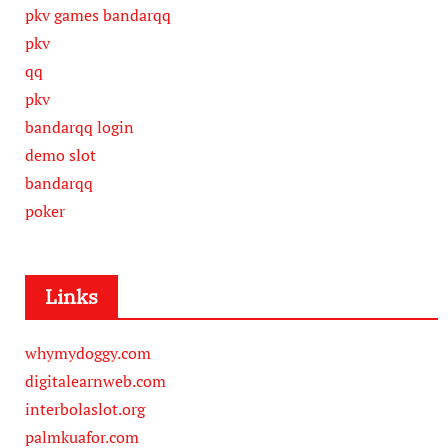
pkv games bandarqq
pkv
qq
pkv
bandarqq login
demo slot
bandarqq
poker
Links
whymydoggy.com
digitalearnweb.com
interbolaslot.org
palmkuafor.com