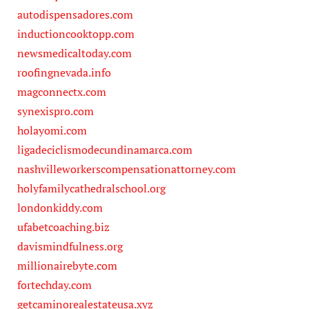
autodispensadores.com
inductioncooktopp.com
newsmedicaltoday.com
roofingnevada.info
magconnectx.com
synexispro.com
holayomi.com
ligadeciclismodecundinamarca.com
nashvilleworkerscompensationattorney.com
holyfamilycathedralschool.org
londonkiddy.com
ufabetcoaching.biz
davismindfulness.org
millionairebyte.com
fortechday.com
getcaminorealestateusa.xyz