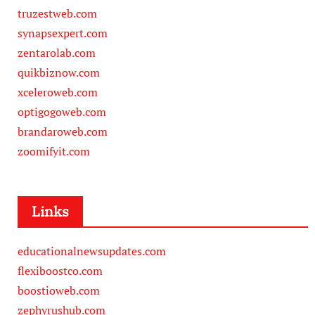
truzestweb.com
synapsexpert.com
zentarolab.com
quikbiznow.com
xceleroweb.com
optigogoweb.com
brandaroweb.com
zoomifyit.com
Links
educationalnewsupdates.com
flexiboostco.com
boostioweb.com
zephyrushub.com