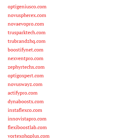
optigeniusco.com
novuspherex.com
novaevopro.com
trusparktech.com
trubrandzhq.com
boostifynet.com
nexventpro.com
zephyrtechx.com
optigoxpert.com
novuswayz.com
actifypro.com
dynaboostx.com
instaflexco.com
innovistapro.com
flexiboostlab.com
vortexohqplus.com