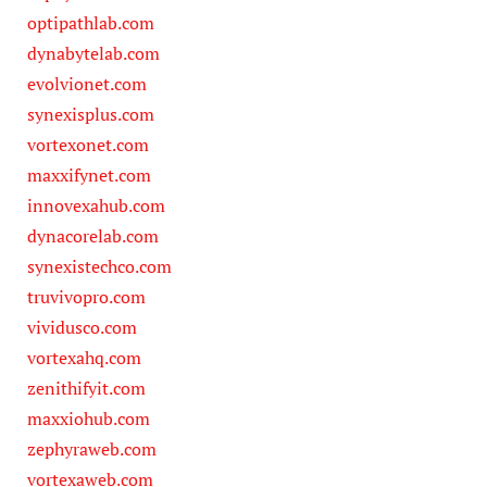
optipathlab.com
dynabytelab.com
evolvionet.com
synexisplus.com
vortexonet.com
maxxifynet.com
innovexahub.com
dynacorelab.com
synexistechco.com
truvivopro.com
vividusco.com
vortexahq.com
zenithifyit.com
maxxiohub.com
zephyraweb.com
vortexaweb.com