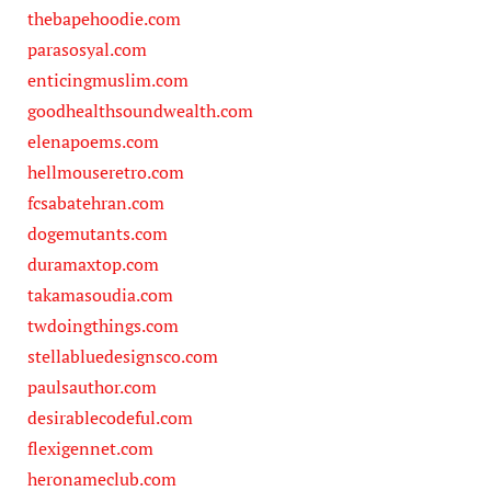
thebapehoodie.com
parasosyal.com
enticingmuslim.com
goodhealthsoundwealth.com
elenapoems.com
hellmouseretro.com
fcsabatehran.com
dogemutants.com
duramaxtop.com
takamasoudia.com
twdoingthings.com
stellabluedesignsco.com
paulsauthor.com
desirablecodeful.com
flexigennet.com
heronameclub.com