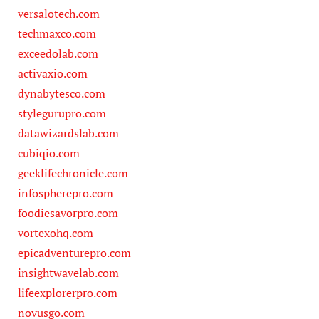
versalotech.com
techmaxco.com
exceedolab.com
activaxio.com
dynabytesco.com
stylegurupro.com
datawizardslab.com
cubiqio.com
geeklifechronicle.com
infospherepro.com
foodiesavorpro.com
vortexohq.com
epicadventurepro.com
insightwavelab.com
lifeexplorerpro.com
novusgo.com