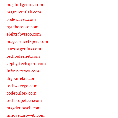
maglinkgenius.com
magcircuitlab.com
codewavex.com
byteboostco.com
elektrabyteco.com
magconnectxpert.com
truzestgenius.com
techpulsenet.com
zephyrtechxpert.com
infovortexco.com
digizinelab.com
techwavego.com
codepulsex.com
techscopetech.com
magdynoweb.com
innovexaroweb.com