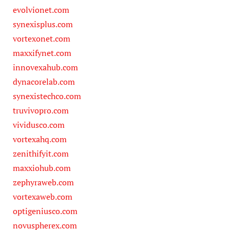
evolvionet.com
synexisplus.com
vortexonet.com
maxxifynet.com
innovexahub.com
dynacorelab.com
synexistechco.com
truvivopro.com
vividusco.com
vortexahq.com
zenithifyit.com
maxxiohub.com
zephyraweb.com
vortexaweb.com
optigeniusco.com
novuspherex.com