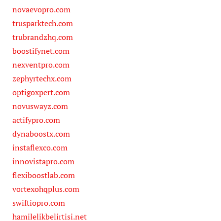
novaevopro.com
trusparktech.com
trubrandzhq.com
boostifynet.com
nexventpro.com
zephyrtechx.com
optigoxpert.com
novuswayz.com
actifypro.com
dynaboostx.com
instaflexco.com
innovistapro.com
flexiboostlab.com
vortexohqplus.com
swiftiopro.com
hamilelikbelirtisi.net