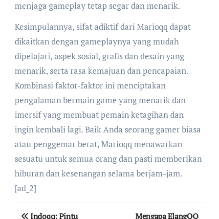
menjaga gameplay tetap segar dan menarik.
Kesimpulannya, sifat adiktif dari Marioqq dapat
dikaitkan dengan gameplaynya yang mudah
dipelajari, aspek sosial, grafis dan desain yang
menarik, serta rasa kemajuan dan pencapaian.
Kombinasi faktor-faktor ini menciptakan
pengalaman bermain game yang menarik dan
imersif yang membuat pemain ketagihan dan
ingin kembali lagi. Baik Anda seorang gamer biasa
atau penggemar berat, Marioqq menawarkan
sesuatu untuk semua orang dan pasti memberikan
hiburan dan kesenangan selama berjam-jam.
[ad_2]
Post
Indoqq: Pintu
Mengapa ElangQQ