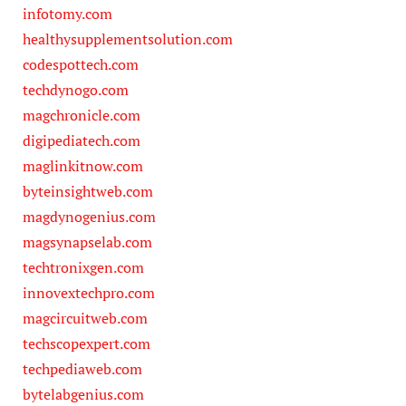
infotomy.com
healthysupplementsolution.com
codespottech.com
techdynogo.com
magchronicle.com
digipediatech.com
maglinkitnow.com
byteinsightweb.com
magdynogenius.com
magsynapselab.com
techtronixgen.com
innovextechpro.com
magcircuitweb.com
techscopexpert.com
techpediaweb.com
bytelabgenius.com