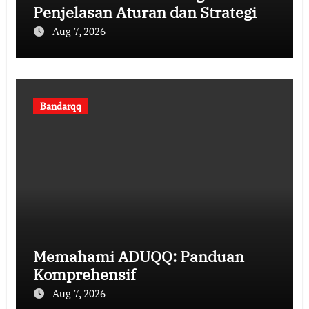
Penjelasan Aturan dan Strategi
Aug 7, 2026
Bandarqq
Memahami ADUQQ: Panduan
Komprehensif
Aug 7, 2026