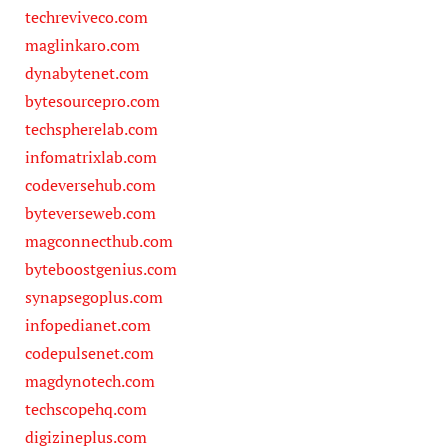
techreviveco.com
maglinkaro.com
dynabytenet.com
bytesourcepro.com
techspherelab.com
infomatrixlab.com
codeversehub.com
byteverseweb.com
magconnecthub.com
byteboostgenius.com
synapsegoplus.com
infopedianet.com
codepulsenet.com
magdynotech.com
techscopehq.com
digizineplus.com