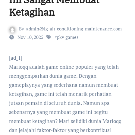
Ketagihan
By
admin@lg-air-conditioning-maintenance.com
Nov 10, 2025
#
pkv games
[ad_1]
Marioqq adalah game online populer yang telah
menggemparkan dunia game. Dengan
gameplaynya yang sederhana namun membuat
ketagihan, game ini telah menarik perhatian
jutaan pemain di seluruh dunia. Namun apa
sebenarnya yang membuat game ini begitu
membuat ketagihan? Mari selidiki dunia Marioqq
dan jelajahi faktor-faktor yang berkontribusi