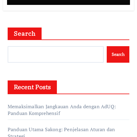
Search
Search
Recent Posts
Memaksimalkan Jangkauan Anda dengan AdUQ:
Panduan Komprehensif
Panduan Utama Sakong: Penjelasan Aturan dan
Strategi