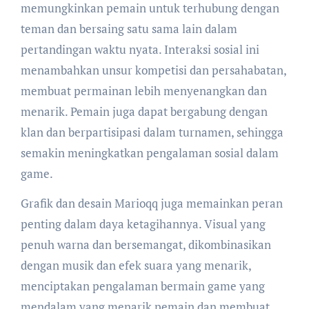
memungkinkan pemain untuk terhubung dengan
teman dan bersaing satu sama lain dalam
pertandingan waktu nyata. Interaksi sosial ini
menambahkan unsur kompetisi dan persahabatan,
membuat permainan lebih menyenangkan dan
menarik. Pemain juga dapat bergabung dengan
klan dan berpartisipasi dalam turnamen, sehingga
semakin meningkatkan pengalaman sosial dalam
game.
Grafik dan desain Marioqq juga memainkan peran
penting dalam daya ketagihannya. Visual yang
penuh warna dan bersemangat, dikombinasikan
dengan musik dan efek suara yang menarik,
menciptakan pengalaman bermain game yang
mendalam yang menarik pemain dan membuat