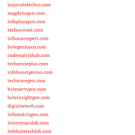
innovatetechco.com
magdynopro.com
infoplazapro.com
techreviveit.com
infowavexpert.com
bytegeniusco.com
codematrixhub.com
techsenseplus.com
infoboostgenius.com
techwavegen.com
bytesavvypro.com
byteinsightgen.com
digizinetech.com
infomatrixgen.com
innovexarolab.com
infobytetechlab.com