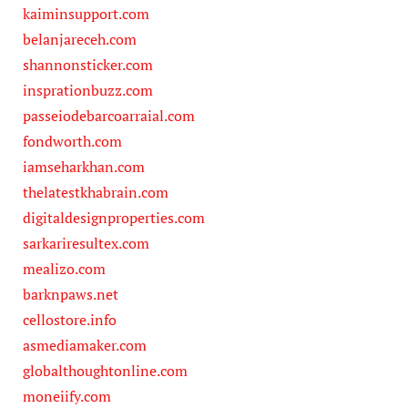
kaiminsupport.com
belanjareceh.com
shannonsticker.com
insprationbuzz.com
passeiodebarcoarraial.com
fondworth.com
iamseharkhan.com
thelatestkhabrain.com
digitaldesignproperties.com
sarkariresultex.com
mealizo.com
barknpaws.net
cellostore.info
asmediamaker.com
globalthoughtonline.com
moneiify.com