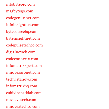
infobytepro.com
magbytego.com
codegeniusnet.com
infoinsightnet.com
bytesourcehq.com
byteinsightnet.com
codepulsetechco.com
digizineweb.com
codeconnectx.com
infomatrixxpert.com
innovexaronet.com
techvistanow.com
infomatrixhq.com
cubixiosparklab.com
novaevotech.com
innovextechco.com