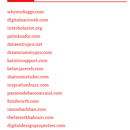
whymydoggy.com
digitalearnweb.com
interbolaslot.org
palmkuafor.com
dataentrypro.net
dreamrummypro.com
kaiminsupport.com
belanjareceh.com
shannonsticker.com
insprationbuzz.com
passeiodebarcoarraial.com
fondworth.com
iamseharkhan.com
thelatestkhabrain.com
digitaldesignproperties.com