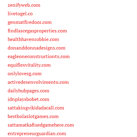
zenifyweb.com
livetogel.co
genmatfiredoor.com
findlascegasproperties.com
healthhavenrobbie.com
donanddonnadesigns.com
eagleoneconstructiontx.com
equiflexvitality.com
onlylovesg.com
activedesenvolvimento.com
dailyhubpages.com
idnplaysbobet.com
sattakingvikidadacall.com
bestbolaslotgames.com
sattamatkafixedgamehere.com
entrepreneurguardian.com