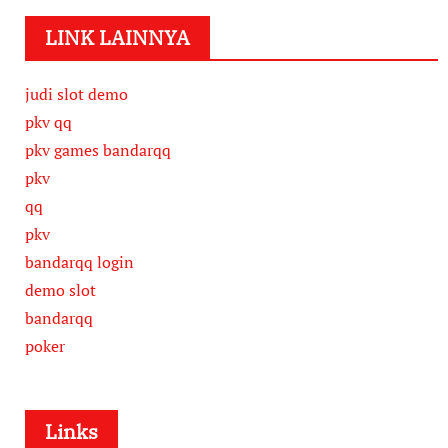
LINK LAINNYA
judi slot demo
pkv qq
pkv games bandarqq
pkv
qq
pkv
bandarqq login
demo slot
bandarqq
poker
Links