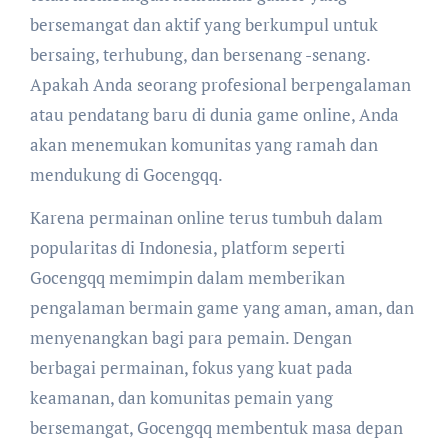
bersemangat dan aktif yang berkumpul untuk
bersaing, terhubung, dan bersenang -senang.
Apakah Anda seorang profesional berpengalaman
atau pendatang baru di dunia game online, Anda
akan menemukan komunitas yang ramah dan
mendukung di Gocengqq.
Karena permainan online terus tumbuh dalam
popularitas di Indonesia, platform seperti
Gocengqq memimpin dalam memberikan
pengalaman bermain game yang aman, aman, dan
menyenangkan bagi para pemain. Dengan
berbagai permainan, fokus yang kuat pada
keamanan, dan komunitas pemain yang
bersemangat, Gocengqq membentuk masa depan