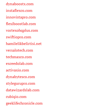
dynaboostx.com
instaflexco.com
innovistapro.com
flexiboostlab.com
vortexohqplus.com
swiftiopro.com
hamilelikbelirtisi.net
versalotech.com
techmaxco.com
exceedolab.com
activaxio.com
dynabytesco.com
stylegurupro.com
datawizardslab.com
cubiqio.com
geeklifechronicle.com