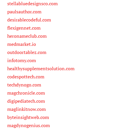
stellabluedesignsco.com
paulsauthor.com
desirablecodeful.com
flexigennet.com
heronameclub.com
medmarket.io
outdoortablez.com
infotomy.com
healthysupplementsolution.com
codespottech.com
techdynogo.com
magchronicle.com
digipediatech.com
maglinkitnow.com
byteinsightweb.com
magdynogenius.com