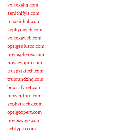
vortexahq.com
zenithifyit.com
maxxiohub.com
zephyraweb.com
vortexaweb.com
optigeniusco.com
novuspherex.com
novaevopro.com
trusparktech.com
trubrandzhq.com
boostifynet.com
nexventpro.com
zephyrtechx.com
optigoxpert.com
novuswayz.com
actifypro.com