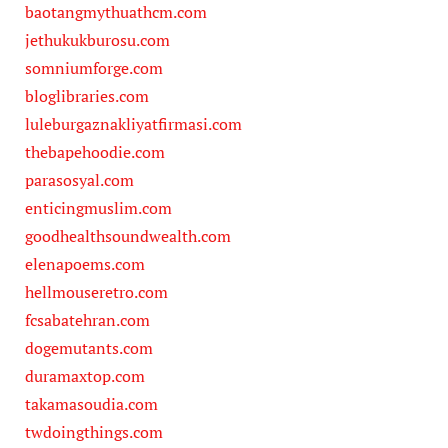
baotangmythuathcm.com
jethukukburosu.com
somniumforge.com
bloglibraries.com
luleburgaznakliyatfirmasi.com
thebapehoodie.com
parasosyal.com
enticingmuslim.com
goodhealthsoundwealth.com
elenapoems.com
hellmouseretro.com
fcsabatehran.com
dogemutants.com
duramaxtop.com
takamasoudia.com
twdoingthings.com