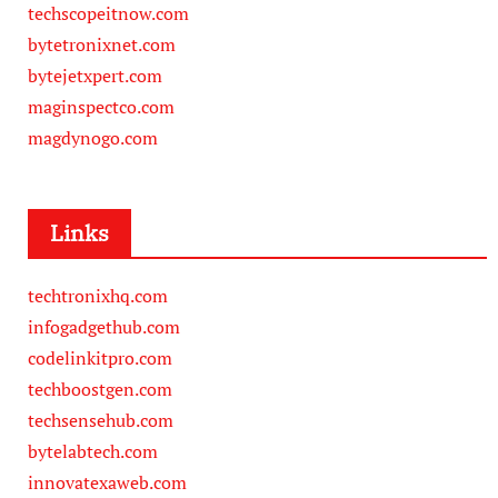
techscopeitnow.com
bytetronixnet.com
bytejetxpert.com
maginspectco.com
magdynogo.com
Links
techtronixhq.com
infogadgethub.com
codelinkitpro.com
techboostgen.com
techsensehub.com
bytelabtech.com
innovatexaweb.com