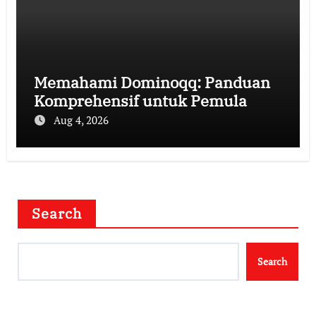
Memahami Dominoqq: Panduan
Komprehensif untuk Pemula
Aug 4, 2026
Search
Search