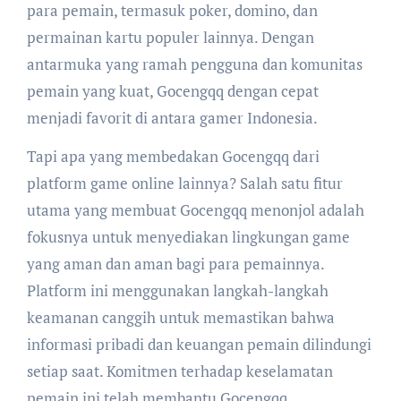
para pemain, termasuk poker, domino, dan
permainan kartu populer lainnya. Dengan
antarmuka yang ramah pengguna dan komunitas
pemain yang kuat, Gocengqq dengan cepat
menjadi favorit di antara gamer Indonesia.
Tapi apa yang membedakan Gocengqq dari
platform game online lainnya? Salah satu fitur
utama yang membuat Gocengqq menonjol adalah
fokusnya untuk menyediakan lingkungan game
yang aman dan aman bagi para pemainnya.
Platform ini menggunakan langkah-langkah
keamanan canggih untuk memastikan bahwa
informasi pribadi dan keuangan pemain dilindungi
setiap saat. Komitmen terhadap keselamatan
pemain ini telah membantu Gocengqq