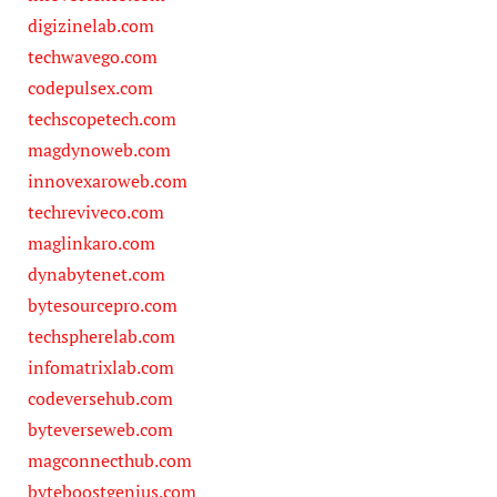
digizinelab.com
techwavego.com
codepulsex.com
techscopetech.com
magdynoweb.com
innovexaroweb.com
techreviveco.com
maglinkaro.com
dynabytenet.com
bytesourcepro.com
techspherelab.com
infomatrixlab.com
codeversehub.com
byteverseweb.com
magconnecthub.com
byteboostgenius.com