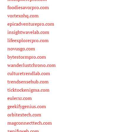
foodiesavorpro.com
vortexohq.com
epicadventurepro.com
insightwavelab.com
lifeexplorerpro.com
novusgo.com
bytestormpro.com
wanderlustchrono.com
culturetrendlab.com
trendsensehub.com
ticktockenigma.com
eulerxr.com
geekifygenius.com
orbitextech.com
magconnecttech.com
zenifyweb.com