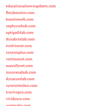
educationalnewsupdates.com
flexiboostco.com
boostioweb.com
zephyrushub.com
optipathlab.com
dynabytelab.com
evolvionet.com
synexisplus.com
vortexonet.com
maxxifynet.com
innovexahub.com
dynacorelab.com
synexistechco.com
truvivopro.com
vividusco.com
vortexahq.com