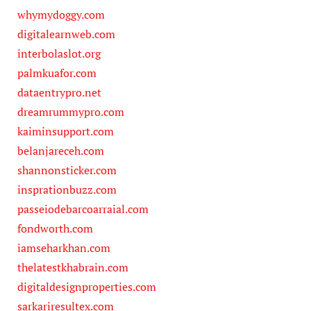
whymydoggy.com
digitalearnweb.com
interbolaslot.org
palmkuafor.com
dataentrypro.net
dreamrummypro.com
kaiminsupport.com
belanjareceh.com
shannonsticker.com
insprationbuzz.com
passeiodebarcoarraial.com
fondworth.com
iamseharkhan.com
thelatestkhabrain.com
digitaldesignproperties.com
sarkariresultex.com