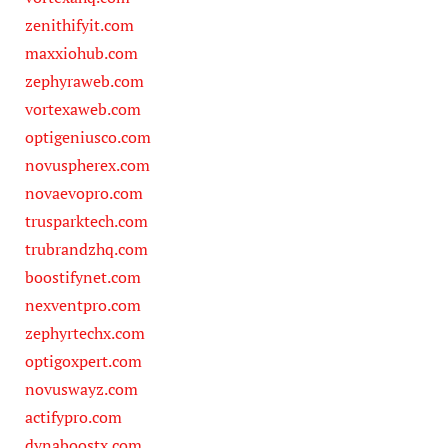
zenithifyit.com
maxxiohub.com
zephyraweb.com
vortexaweb.com
optigeniusco.com
novuspherex.com
novaevopro.com
trusparktech.com
trubrandzhq.com
boostifynet.com
nexventpro.com
zephyrtechx.com
optigoxpert.com
novuswayz.com
actifypro.com
dynaboostx.com