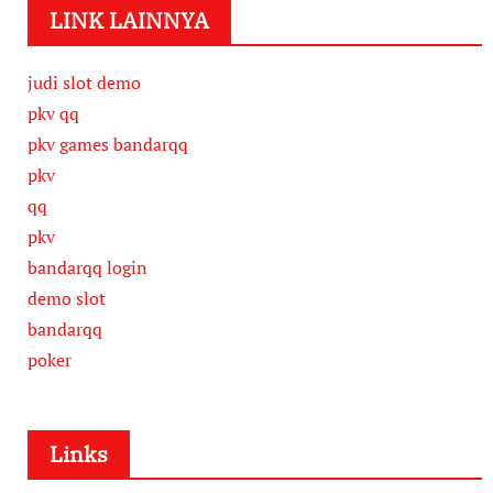
LINK LAINNYA
judi slot demo
pkv qq
pkv games bandarqq
pkv
qq
pkv
bandarqq login
demo slot
bandarqq
poker
Links