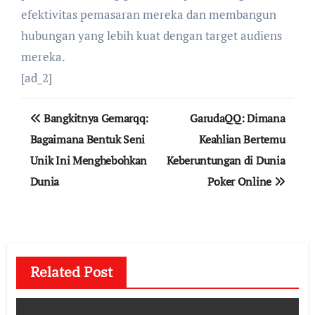
efektivitas pemasaran mereka dan membangun
hubungan yang lebih kuat dengan target audiens
mereka.
[ad_2]
Post
Bangkitnya Gemarqq:
GarudaQQ: Dimana
navigation
Bagaimana Bentuk Seni
Keahlian Bertemu
Unik Ini Menghebohkan
Keberuntungan di Dunia
Dunia
Poker Online
Related Post