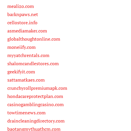
mealizo.com
barknpaws.net
cellostore.info
asmediamaker.com
globalthoughtonline.com
moneiify.com
myyatchrentals.com
shalomcandlestores.com
geekifyit.com
sattamatkaes.com
crunchyrollpremiumapk.com
hondacareprotectplan.com
casinogamblingcasino.com
towtimenews.com
draincleaningdirectory.com
baotangmythuathcm.com