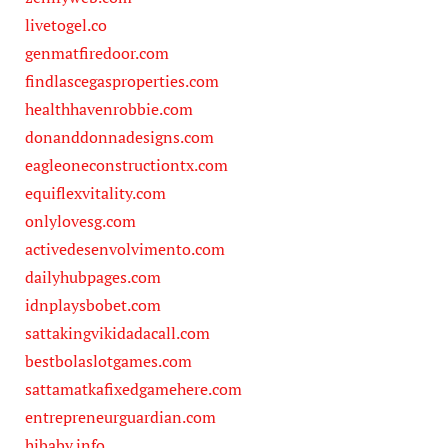
livetogel.co
genmatfiredoor.com
findlascegasproperties.com
healthhavenrobbie.com
donanddonnadesigns.com
eagleoneconstructiontx.com
equiflexvitality.com
onlylovesg.com
activedesenvolvimento.com
dailyhubpages.com
idnplaysbobet.com
sattakingvikidadacall.com
bestbolaslotgames.com
sattamatkafixedgamehere.com
entrepreneurguardian.com
hibaby.info