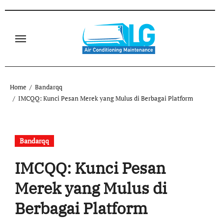
Skip
to
content
Home
Bandarqq
IMCQQ: Kunci Pesan Merek yang Mulus di Berbagai Platform
Bandarqq
IMCQQ: Kunci Pesan
Merek yang Mulus di
Berbagai Platform