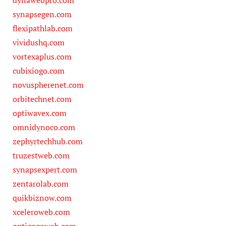
synapsegen.com
flexipathlab.com
vividushq.com
vortexaplus.com
cubixiogo.com
novuspherenet.com
orbitechnet.com
optiwavex.com
omnidynoco.com
zephyrtechhub.com
truzestweb.com
synapsexpert.com
zentarolab.com
quikbiznow.com
xceleroweb.com
optigogoweb.com