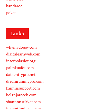
bandarqq
poker
Links
whymydoggy.com
digitalearnweb.com
interbolaslot.org
palmkuafor.com
dataentrypro.net
dreamrummypro.com
kaiminsupport.com
belanjareceh.com
shannonsticker.com
insprationbuzz.com