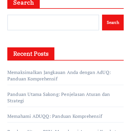
Search
Search
Recent Posts
Memaksimalkan Jangkauan Anda dengan AdUQ:
Panduan Komprehensif
Panduan Utama Sakong: Penjelasan Aturan dan
Strategi
Memahami ADUQQ: Panduan Komprehensif