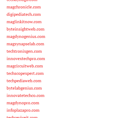
magchronicle.com
digipediatech.com
maglinkitnow.com
byteinsightweb.com
magdynogenius.com
magsynapselab.com
techtronixgen.com
innovextechpro.com
magcircuitweb.com
techscopexpert.com
techpediaweb.com
bytelabgenius.com
innovatetechco.com
magdynopro.com
infoplazapro.com
techreviveit.com