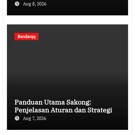
Aug 8, 2026
Bandarqq
Panduan Utama Sakong:
Penjelasan Aturan dan Strategi
Aug 7, 2026