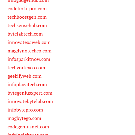
codelinkitpro.com
techboostgen.com
techsensehub.com
bytelabtech.com
innovatexaweb.com
magdynotechco.com
infosparkitnow.com
techvortexco.com
geekifyweb.com
infoplazatech.com
bytegeniusxpert.com
innovatebytelab.com
infobytepro.com
magbytego.com
codegeniusnet.com
infoinsightnet.com