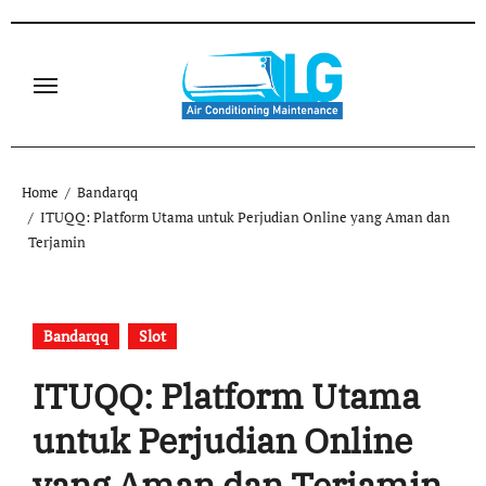
Skip
to
content
Home
Bandarqq
ITUQQ: Platform Utama untuk Perjudian Online yang Aman dan
Terjamin
Bandarqq
Slot
ITUQQ: Platform Utama
untuk Perjudian Online
yang Aman dan Terjamin