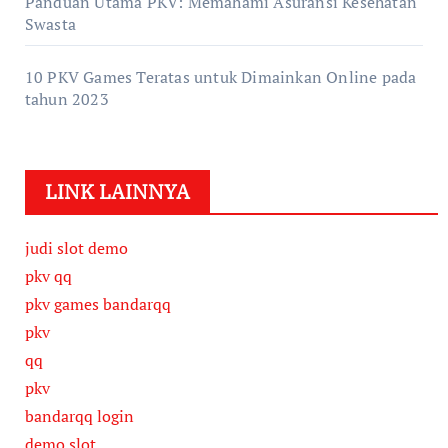
Panduan Utama PKV: Memahami Asuransi Kesehatan
Swasta
10 PKV Games Teratas untuk Dimainkan Online pada
tahun 2023
LINK LAINNYA
judi slot demo
pkv qq
pkv games bandarqq
pkv
qq
pkv
bandarqq login
demo slot