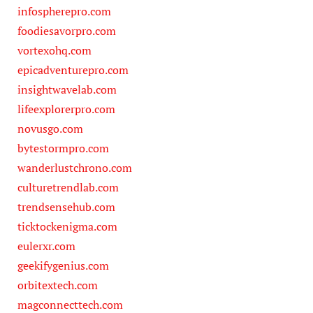
infospherepro.com
foodiesavorpro.com
vortexohq.com
epicadventurepro.com
insightwavelab.com
lifeexplorerpro.com
novusgo.com
bytestormpro.com
wanderlustchrono.com
culturetrendlab.com
trendsensehub.com
ticktockenigma.com
eulerxr.com
geekifygenius.com
orbitextech.com
magconnecttech.com