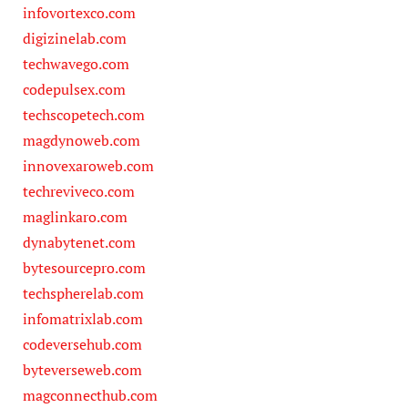
infovortexco.com
digizinelab.com
techwavego.com
codepulsex.com
techscopetech.com
magdynoweb.com
innovexaroweb.com
techreviveco.com
maglinkaro.com
dynabytenet.com
bytesourcepro.com
techspherelab.com
infomatrixlab.com
codeversehub.com
byteverseweb.com
magconnecthub.com