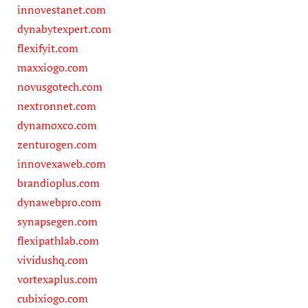
innovestanet.com
dynabytexpert.com
flexifyit.com
maxxiogo.com
novusgotech.com
nextronnet.com
dynamoxco.com
zenturogen.com
innovexaweb.com
brandioplus.com
dynawebpro.com
synapsegen.com
flexipathlab.com
vividushq.com
vortexaplus.com
cubixiogo.com