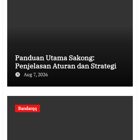
Panduan Utama Sakong:
Penjelasan Aturan dan Strategi
Aug 7, 2026
Bandarqq