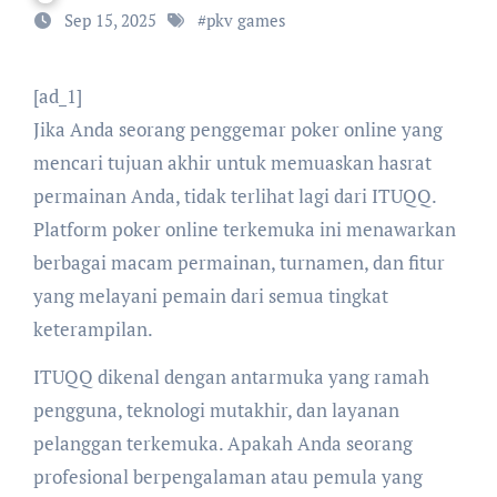
Sep 15, 2025
#
pkv games
[ad_1]
Jika Anda seorang penggemar poker online yang
mencari tujuan akhir untuk memuaskan hasrat
permainan Anda, tidak terlihat lagi dari ITUQQ.
Platform poker online terkemuka ini menawarkan
berbagai macam permainan, turnamen, dan fitur
yang melayani pemain dari semua tingkat
keterampilan.
ITUQQ dikenal dengan antarmuka yang ramah
pengguna, teknologi mutakhir, dan layanan
pelanggan terkemuka. Apakah Anda seorang
profesional berpengalaman atau pemula yang