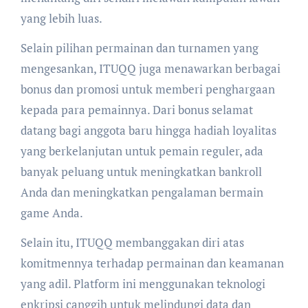
yang lebih luas.
Selain pilihan permainan dan turnamen yang
mengesankan, ITUQQ juga menawarkan berbagai
bonus dan promosi untuk memberi penghargaan
kepada para pemainnya. Dari bonus selamat
datang bagi anggota baru hingga hadiah loyalitas
yang berkelanjutan untuk pemain reguler, ada
banyak peluang untuk meningkatkan bankroll
Anda dan meningkatkan pengalaman bermain
game Anda.
Selain itu, ITUQQ membanggakan diri atas
komitmennya terhadap permainan dan keamanan
yang adil. Platform ini menggunakan teknologi
enkripsi canggih untuk melindungi data dan