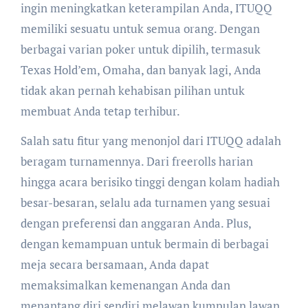
ingin meningkatkan keterampilan Anda, ITUQQ
memiliki sesuatu untuk semua orang. Dengan
berbagai varian poker untuk dipilih, termasuk
Texas Hold’em, Omaha, dan banyak lagi, Anda
tidak akan pernah kehabisan pilihan untuk
membuat Anda tetap terhibur.
Salah satu fitur yang menonjol dari ITUQQ adalah
beragam turnamennya. Dari freerolls harian
hingga acara berisiko tinggi dengan kolam hadiah
besar-besaran, selalu ada turnamen yang sesuai
dengan preferensi dan anggaran Anda. Plus,
dengan kemampuan untuk bermain di berbagai
meja secara bersamaan, Anda dapat
memaksimalkan kemenangan Anda dan
menantang diri sendiri melawan kumpulan lawan