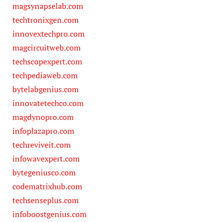
magsynapselab.com
techtronixgen.com
innovextechpro.com
magcircuitweb.com
techscopexpert.com
techpediaweb.com
bytelabgenius.com
innovatetechco.com
magdynopro.com
infoplazapro.com
techreviveit.com
infowavexpert.com
bytegeniusco.com
codematrixhub.com
techsenseplus.com
infoboostgenius.com