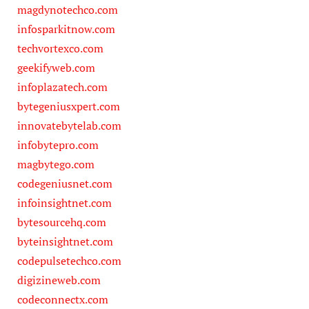
magdynotechco.com
infosparkitnow.com
techvortexco.com
geekifyweb.com
infoplazatech.com
bytegeniusxpert.com
innovatebytelab.com
infobytepro.com
magbytego.com
codegeniusnet.com
infoinsightnet.com
bytesourcehq.com
byteinsightnet.com
codepulsetechco.com
digizineweb.com
codeconnectx.com