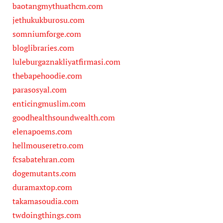
baotangmythuathcm.com
jethukukburosu.com
somniumforge.com
bloglibraries.com
luleburgaznakliyatfirmasi.com
thebapehoodie.com
parasosyal.com
enticingmuslim.com
goodhealthsoundwealth.com
elenapoems.com
hellmouseretro.com
fcsabatehran.com
dogemutants.com
duramaxtop.com
takamasoudia.com
twdoingthings.com