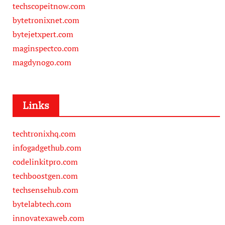
techscopeitnow.com
bytetronixnet.com
bytejetxpert.com
maginspectco.com
magdynogo.com
Links
techtronixhq.com
infogadgethub.com
codelinkitpro.com
techboostgen.com
techsensehub.com
bytelabtech.com
innovatexaweb.com