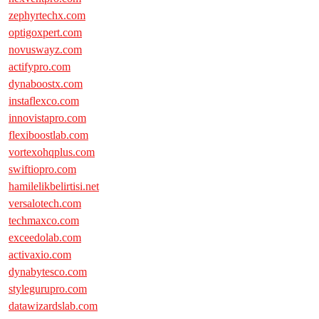
zephyrtechx.com
optigoxpert.com
novuswayz.com
actifypro.com
dynaboostx.com
instaflexco.com
innovistapro.com
flexiboostlab.com
vortexohqplus.com
swiftiopro.com
hamilelikbelirtisi.net
versalotech.com
techmaxco.com
exceedolab.com
activaxio.com
dynabytesco.com
stylegurupro.com
datawizardslab.com