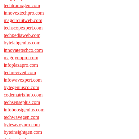
techtronixgen.com
innovextechpro.com
magcircuitweb.com
techscopexpert.com
techpediaweb.com
bytelabgenius.com
innovatetechco.com
magdynopro.com
infoplazapro.com
techreviveit.com
infowavexpert.com
bytegeniusco.com
codematrixhub.com
techsenseplus.com
infoboostgenius.com
techwavegen.com
bytesavvypro.com
byteinsightgen.com