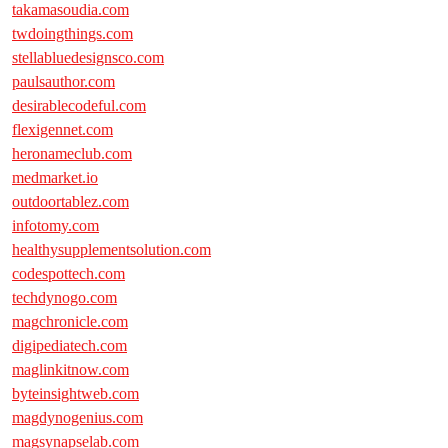
takamasoudia.com
twdoingthings.com
stellabluedesignsco.com
paulsauthor.com
desirablecodeful.com
flexigennet.com
heronameclub.com
medmarket.io
outdoortablez.com
infotomy.com
healthysupplementsolution.com
codespottech.com
techdynogo.com
magchronicle.com
digipediatech.com
maglinkitnow.com
byteinsightweb.com
magdynogenius.com
magsynapselab.com