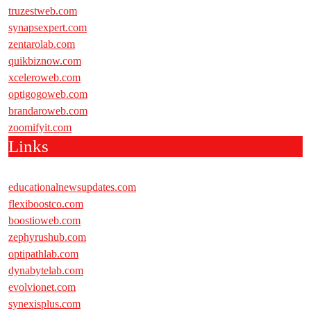
truzestweb.com
synapsexpert.com
zentarolab.com
quikbiznow.com
xceleroweb.com
optigogoweb.com
brandaroweb.com
zoomifyit.com
Links
educationalnewsupdates.com
flexiboostco.com
boostioweb.com
zephyrushub.com
optipathlab.com
dynabytelab.com
evolvionet.com
synexisplus.com