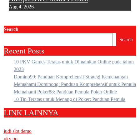
Aug 4, 2026
Search
Search
Recent Posts
10 PKV Games Teratas untuk Dimainkan Online pada tahun
2023
Domino99: Panduan Komprehensif Strategi Kemenangan
Memahami Dominoqq: Panduan Komprehensif untuk Pemula
Memahami Poker88: Panduan Pemula Poker Online
10 Tip Teratas untuk Menang di Poker: Panduan Pemula
LINK LAINNYA
judi slot demo
pkv qq