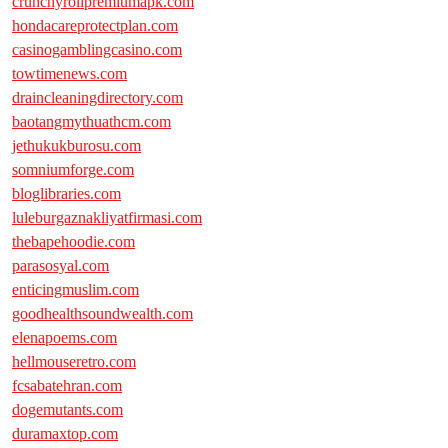
crunchyrollpremiumapk.com
hondacareprotectplan.com
casinogamblingcasino.com
towtimenews.com
draincleaningdirectory.com
baotangmythuathcm.com
jethukukburosu.com
somniumforge.com
bloglibraries.com
luleburgaznakliyatfirmasi.com
thebapehoodie.com
parasosyal.com
enticingmuslim.com
goodhealthsoundwealth.com
elenapoems.com
hellmouseretro.com
fcsabatehran.com
dogemutants.com
duramaxtop.com