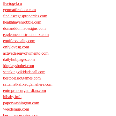
livetogel.co
genmatfiredoor.com
findlascegasproperties.com
healthhavenrobbie.com
donanddonnadesigns.com
eagleoneconstructiontx.com
equiflexvitality.com
onlylovesg.com
activedesenvolvimento.com
dailyhubpages.com
idnplaysbobet.com
sattakingvikidadacall.com
bestbolaslotgames.com
sattamatkafixedgamehere.com
entrepreneurguardian.com
hibaby.info
paperwashington.com
weedemup.com
bestchancecasino.com