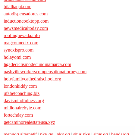
bilalliaqat.com
autodispensadores.com
inductioncooktopp.com
newsmedicaltoday.com
roofingnevada.info
magconnectx.com
synexispro.com
holayomi.com
ligadeciclismodecundinamarca.com
nashvilleworkerscompensationattorney.com
holyfamilycathedralschool.org
londonkiddy.com
ufabetcoaching.biz
davismindfulness.org
millionairebyte.com
fortechday.com
getcaminorealestateusa.xyz
menuqq alternatif
|
pkv qq
|
pkv qq
|
situs pkv
|
situs qq
|
bandarqq