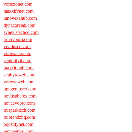
vortexonet.com
maxxifynet.com
innovexahub.com
dynacorelab.com
synexistechco.com
truvivopro.com
vividusco.com
vortexahq.com
zenithifyit.com
maxxiohub.com
zephyraweb.com
vortexaweb.com
optigeniusco.com
novuspherex.com
novaevopro.com
trusparktech.com
trubrandzhq.com
boostifynet.com
nexventpro.com