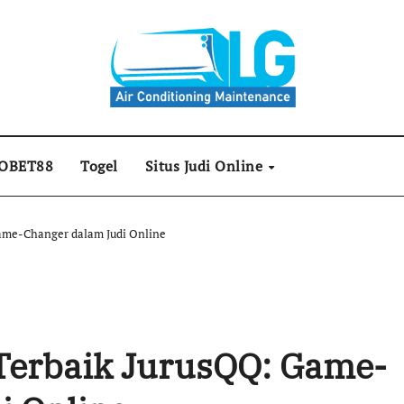
OBET88
Togel
Situs Judi Online
ame-Changer dalam Judi Online
Terbaik JurusQQ: Game-