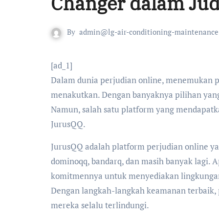
Changer dalam Jud
By
admin@lg-air-conditioning-maintenanc
[ad_1]
Dalam dunia perjudian online, menemukan pl
menakutkan. Dengan banyaknya pilihan yang 
Namun, salah satu platform yang mendapatka
JurusQQ.
JurusQQ adalah platform perjudian online y
dominoqq, bandarq, dan masih banyak lagi. 
komitmennya untuk menyediakan lingkungan
Dengan langkah-langkah keamanan terbaik, 
mereka selalu terlindungi.