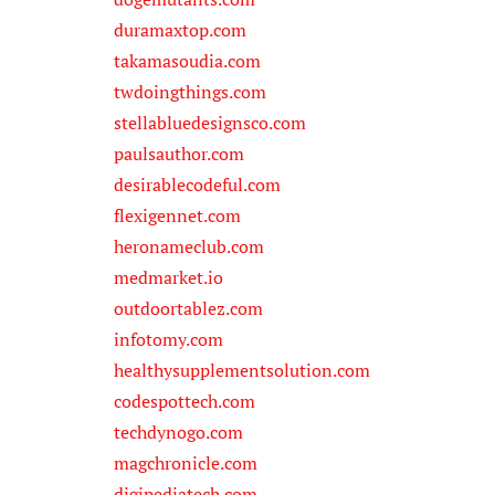
duramaxtop.com
takamasoudia.com
twdoingthings.com
stellabluedesignsco.com
paulsauthor.com
desirablecodeful.com
flexigennet.com
heronameclub.com
medmarket.io
outdoortablez.com
infotomy.com
healthysupplementsolution.com
codespottech.com
techdynogo.com
magchronicle.com
digipediatech.com