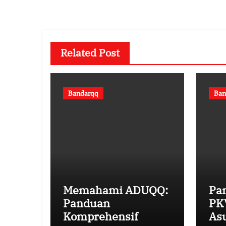
Related Post
Bandarqq
Ban
Memahami ADUQQ:
Pa
Panduan
PK
Komprehensif
As