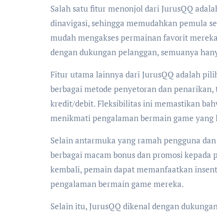
Salah satu fitur menonjol dari JurusQQ ada
dinavigasi, sehingga memudahkan pemula se
mudah mengakses permainan favorit mereka
dengan dukungan pelanggan, semuanya hany
Fitur utama lainnya dari JurusQQ adalah pi
berbagai metode penyetoran dan penarikan, t
kredit/debit. Fleksibilitas ini memastikan
menikmati pengalaman bermain game yang l
Selain antarmuka yang ramah pengguna dan
berbagai macam bonus dan promosi kepada 
kembali, pemain dapat memanfaatkan insen
pengalaman bermain game mereka.
Selain itu, JurusQQ dikenal dengan dukungan