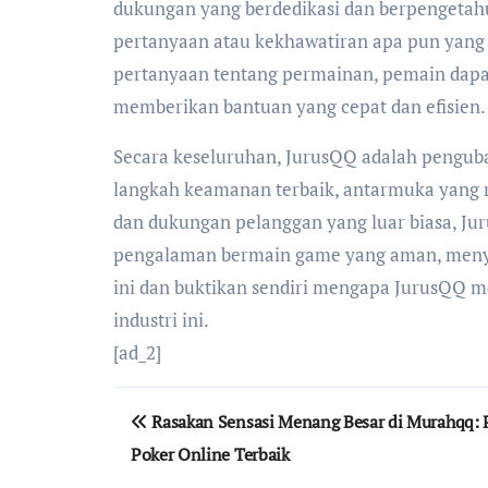
dukungan yang berdedikasi dan berpengetah
pertanyaan atau kekhawatiran apa pun yang 
pertanyaan tentang permainan, pemain dap
memberikan bantuan yang cepat dan efisien.
Secara keseluruhan, JurusQQ adalah pengub
langkah keamanan terbaik, antarmuka yang 
dan dukungan pelanggan yang luar biasa, J
pengalaman bermain game yang aman, menye
ini dan buktikan sendiri mengapa JurusQQ me
industri ini.
[ad_2]
Post
Rasakan Sensasi Menang Besar di Murahqq: 
navigation
Poker Online Terbaik