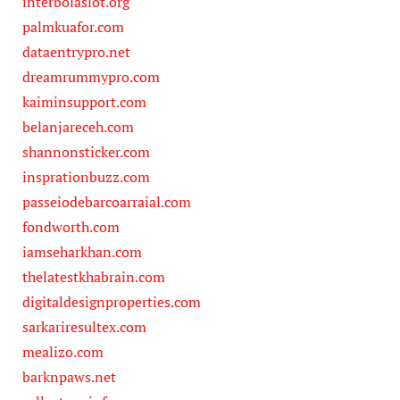
interbolaslot.org
palmkuafor.com
dataentrypro.net
dreamrummypro.com
kaiminsupport.com
belanjareceh.com
shannonsticker.com
insprationbuzz.com
passeiodebarcoarraial.com
fondworth.com
iamseharkhan.com
thelatestkhabrain.com
digitaldesignproperties.com
sarkariresultex.com
mealizo.com
barknpaws.net