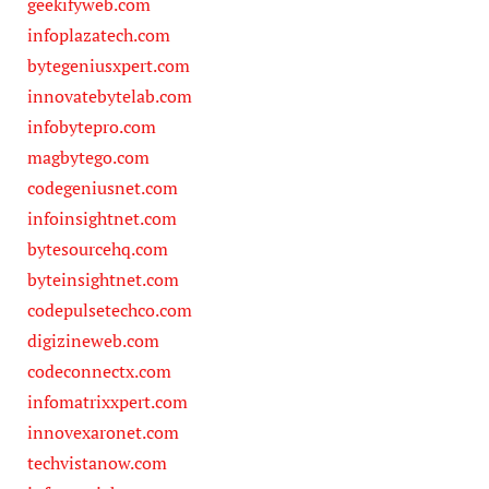
geekifyweb.com
infoplazatech.com
bytegeniusxpert.com
innovatebytelab.com
infobytepro.com
magbytego.com
codegeniusnet.com
infoinsightnet.com
bytesourcehq.com
byteinsightnet.com
codepulsetechco.com
digizineweb.com
codeconnectx.com
infomatrixxpert.com
innovexaronet.com
techvistanow.com