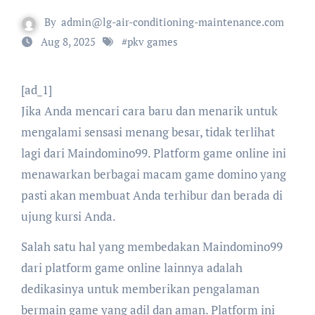
By
admin@lg-air-conditioning-maintenance.com
Aug 8, 2025
#
pkv games
[ad_1]
Jika Anda mencari cara baru dan menarik untuk
mengalami sensasi menang besar, tidak terlihat
lagi dari Maindomino99. Platform game online ini
menawarkan berbagai macam game domino yang
pasti akan membuat Anda terhibur dan berada di
ujung kursi Anda.
Salah satu hal yang membedakan Maindomino99
dari platform game online lainnya adalah
dedikasinya untuk memberikan pengalaman
bermain game yang adil dan aman. Platform ini