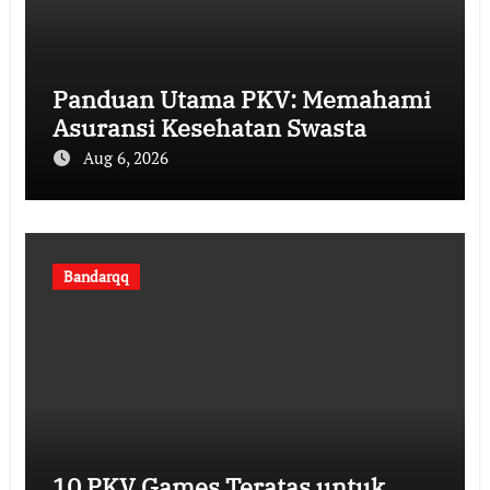
Panduan Utama PKV: Memahami
Asuransi Kesehatan Swasta
Aug 6, 2026
Bandarqq
10 PKV Games Teratas untuk