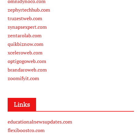
omnidynoco.com
zephyrtechhub.com
truzestweb.com
synapsexpert.com
zentarolab.com
quikbiznow.com
xceleroweb.com
optigogoweb.com
brandaroweb.com
zoomifyit.com
Links
educationalnewsupdates.com
flexiboostco.com