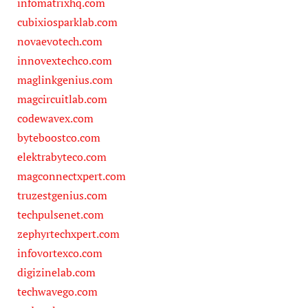
infomatrixhq.com
cubixiosparklab.com
novaevotech.com
innovextechco.com
maglinkgenius.com
magcircuitlab.com
codewavex.com
byteboostco.com
elektrabyteco.com
magconnectxpert.com
truzestgenius.com
techpulsenet.com
zephyrtechxpert.com
infovortexco.com
digizinelab.com
techwavego.com