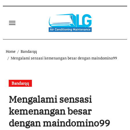
Skip
to
content
Home
Bandarqq
Mengalami sensasi kemenangan besar dengan maindomino99
Bandarqq
Mengalami sensasi
kemenangan besar
dengan maindomino99