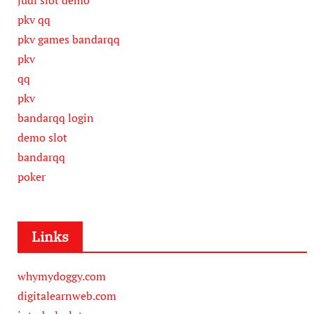
pkv qq
pkv games bandarqq
pkv
qq
pkv
bandarqq login
demo slot
bandarqq
poker
Links
whymydoggy.com
digitalearnweb.com