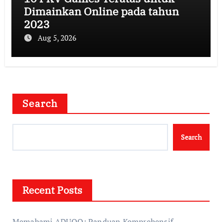
Dimainkan Online pada tahun
2023
Aug 5, 2026
Search
Search
Recent Posts
Memahami ADUQQ: Panduan Komprehensif