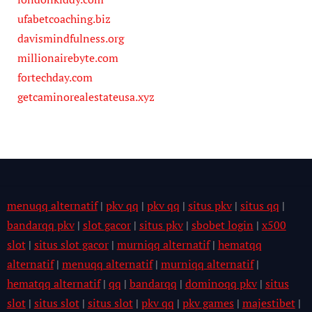
ufabetcoaching.biz
davismindfulness.org
millionairebyte.com
fortechday.com
getcaminorealestateusa.xyz
menuqq alternatif
|
pkv qq
|
pkv qq
|
situs pkv
|
situs qq
|
bandarqq pkv
|
slot gacor
|
situs pkv
|
sbobet login
|
x500
slot
|
situs slot gacor
|
murniqq alternatif
|
hematqq
alternatif
|
menuqq alternatif
|
murniqq alternatif
|
hematqq alternatif
|
qq
|
bandarqq
|
dominoqq pkv
|
situs
slot
|
situs slot
|
situs slot
|
pkv qq
|
pkv games
|
majestibet
|