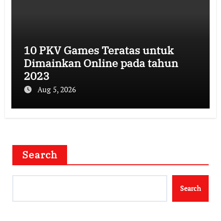
10 PKV Games Teratas untuk
Dimainkan Online pada tahun
2023
Aug 5, 2026
Search
Search