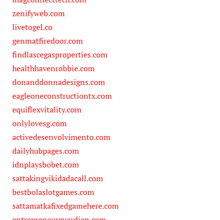
zenifyweb.com
livetogel.co
genmatfiredoor.com
findlascegasproperties.com
healthhavenrobbie.com
donanddonnadesigns.com
eagleoneconstructiontx.com
equiflexvitality.com
onlylovesg.com
activedesenvolvimento.com
dailyhubpages.com
idnplaysbobet.com
sattakingvikidadacall.com
bestbolaslotgames.com
sattamatkafixedgamehere.com
entrepreneurguardian.com