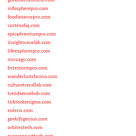
infospherepro.com
foodiesavorpro.com
vortexohq.com
epicadventurepro.com
insightwavelab.com
lifeexplorerpro.com
novusgo.com
bytestormpro.com
wanderlustchrono.com
culturetrendlab.com
trendsensehub.com
ticktockenigma.com
eulerxr.com
geekifygenius.com
orbitextech.com
magconnecttech.com