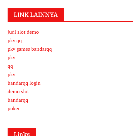
LINK LAINNYA
judi slot demo
pkv qq
pkv games bandarqq
pkv
qq
pkv
bandarqq login
demo slot
bandarqq
poker
Links