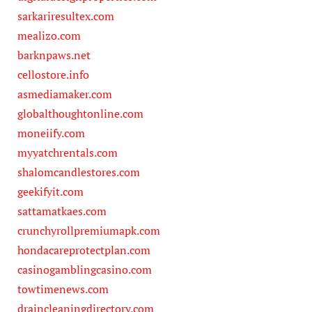
sarkariresultex.com
mealizo.com
barknpaws.net
cellostore.info
asmediamaker.com
globalthoughtonline.com
moneiify.com
myyatchrentals.com
shalomcandlestores.com
geekifyit.com
sattamatkaes.com
crunchyrollpremiumapk.com
hondacareprotectplan.com
casinogamblingcasino.com
towtimenews.com
draincleaningdirectory.com