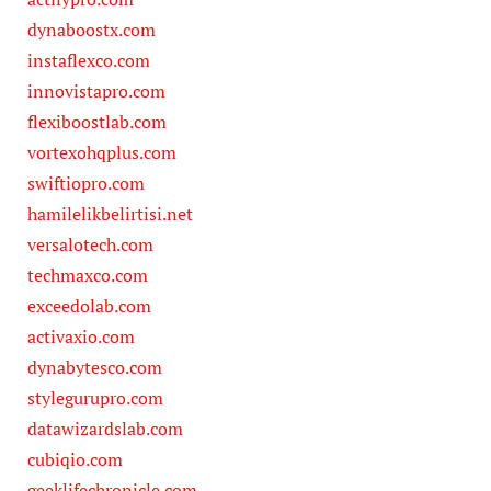
dynaboostx.com
instaflexco.com
innovistapro.com
flexiboostlab.com
vortexohqplus.com
swiftiopro.com
hamilelikbelirtisi.net
versalotech.com
techmaxco.com
exceedolab.com
activaxio.com
dynabytesco.com
stylegurupro.com
datawizardslab.com
cubiqio.com
geeklifechronicle.com