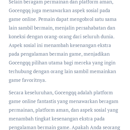
Selain beragam permainan dan platform aman,
Gocengqq juga menawarkan aspek sosial pada
game online. Pemain dapat mengobrol satu sama
lain sambil bermain, menjalin persahabatan dan
koneksi dengan orang-orang dari seluruh dunia.
Aspek sosial ini menambah kesenangan ekstra
pada pengalaman bermain game, menjadikan
Gocengqq pilihan utama bagi mereka yang ingin
terhubung dengan orang lain sambil memainkan
game favoritnya.
Secara keseluruhan, Gocengqq adalah platform
game online fantastis yang menawarkan beragam
permainan, platform aman, dan aspek sosial yang
menambah tingkat kesenangan ekstra pada
pengalaman bermain game. Apakah Anda seorang