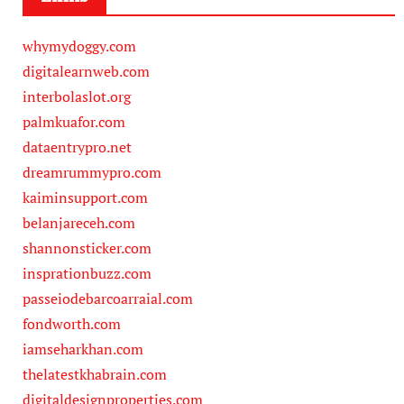
whymydoggy.com
digitalearnweb.com
interbolaslot.org
palmkuafor.com
dataentrypro.net
dreamrummypro.com
kaiminsupport.com
belanjareceh.com
shannonsticker.com
insprationbuzz.com
passeiodebarcoarraial.com
fondworth.com
iamseharkhan.com
thelatestkhabrain.com
digitaldesignproperties.com