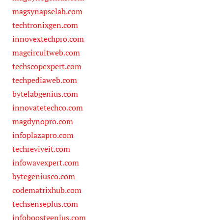
magsynapselab.com
techtronixgen.com
innovextechpro.com
magcircuitweb.com
techscopexpert.com
techpediaweb.com
bytelabgenius.com
innovatetechco.com
magdynopro.com
infoplazapro.com
techreviveit.com
infowavexpert.com
bytegeniusco.com
codematrixhub.com
techsenseplus.com
infoboostgenius.com