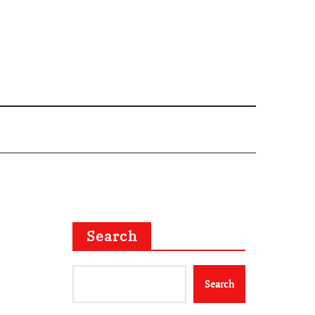
Search
Search