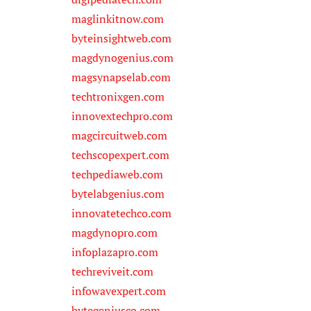
maglinkitnow.com
byteinsightweb.com
magdynogenius.com
magsynapselab.com
techtronixgen.com
innovextechpro.com
magcircuitweb.com
techscopexpert.com
techpediaweb.com
bytelabgenius.com
innovatetechco.com
magdynopro.com
infoplazapro.com
techreviveit.com
infowavexpert.com
bytegeniusco.com