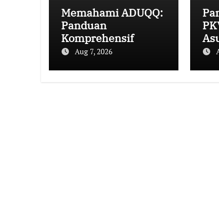
Memahami ADUQQ:
Pa
Panduan
PK
Komprehensif
As
Sw
Aug 7, 2026