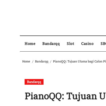
Skip
to
content
Home
Bandarqq
Slot
Casino
SB
Home
Bandarqq
PianoQQ: Tujuan Utama bagi Calon Pi
Bandarqq
PianoQQ: Tujuan U