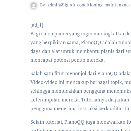
By
admin@lg-air-conditioning-maintenanc
[ad_1]
Bagi calon pianis yang ingin meningkatkan 
yang berpikiran sama, PianoQQ adalah tujua
daya dan alat untuk membantu pianis dari
mencapai potensi penuh mereka.
Salah satu fitur menonjol dari PianoQQ adala
Video-video ini mencakup berbagai topik, mul
sehingga memudahkan pengguna menemukan 
keterampilan mereka. Tutorialnya diajarkan
pengguna menerima instruksi berkualitas tin
Selain tutorial, PianoQQ juga menawarkan fo
terhubung dengan pianis lain dari seluruh du