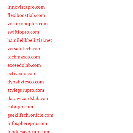
innovistapro.com
flexiboostlab.com
vortexohqplus.com
swiftiopro.com
hamilelikbelirtisi.net
versalotech.com
techmaxco.com
exceedolab.com
activaxio.com
dynabytesco.com
stylegurupro.com
datawizardslab.com
cubiqio.com
geeklifechronicle.com
infospherepro.com
foodiesavorpro.com