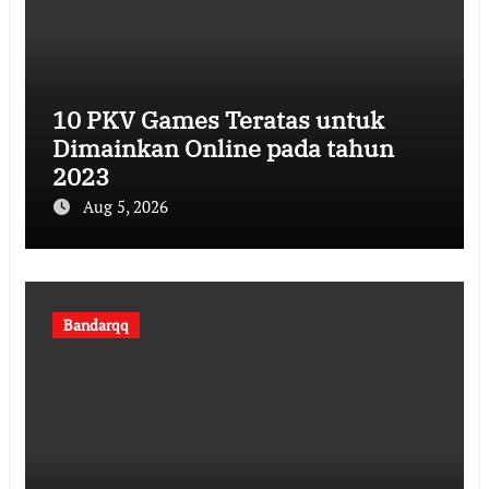
10 PKV Games Teratas untuk
Dimainkan Online pada tahun
2023
Aug 5, 2026
Bandarqq