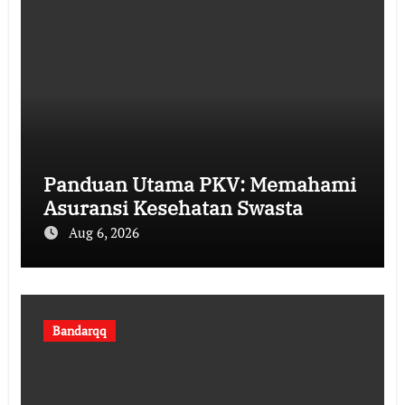
Panduan Utama PKV: Memahami
Asuransi Kesehatan Swasta
Aug 6, 2026
Bandarqq