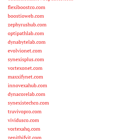
flexiboostco.com
boostioweb.com
zephyrushub.com
optipathlab.com
dynabytelab.com
evolvionet.com
synexisplus.com
vortexonet.com
maxxifynet.com
innovexahub.com
dynacorelab.com
synexistechco.com
truvivopro.com
vividusco.com
vortexahq.com
zenithifyit.com