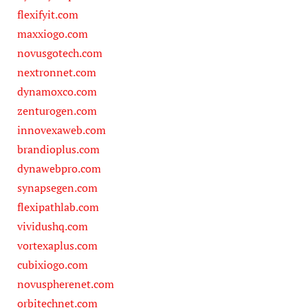
flexifyit.com
maxxiogo.com
novusgotech.com
nextronnet.com
dynamoxco.com
zenturogen.com
innovexaweb.com
brandioplus.com
dynawebpro.com
synapsegen.com
flexipathlab.com
vividushq.com
vortexaplus.com
cubixiogo.com
novuspherenet.com
orbitechnet.com