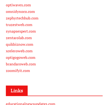
optiwavex.com
omnidynoco.com
zephyrtechhub.com
truzestweb.com
synapsexpert.com
zentarolab.com
quikbiznow.com
xceleroweb.com
optigogoweb.com
brandaroweb.com
zoomifyit.com
Links
educationalnewsupdates.com