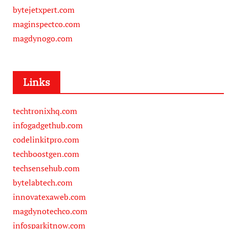
bytejetxpert.com
maginspectco.com
magdynogo.com
Links
techtronixhq.com
infogadgethub.com
codelinkitpro.com
techboostgen.com
techsensehub.com
bytelabtech.com
innovatexaweb.com
magdynotechco.com
infosparkitnow.com