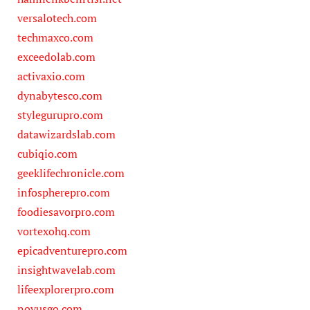
versalotech.com
techmaxco.com
exceedolab.com
activaxio.com
dynabytesco.com
stylegurupro.com
datawizardslab.com
cubiqio.com
geeklifechronicle.com
infospherepro.com
foodiesavorpro.com
vortexohq.com
epicadventurepro.com
insightwavelab.com
lifeexplorerpro.com
novusgo.com