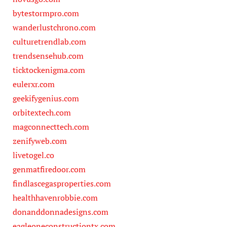
bytestormpro.com
wanderlustchrono.com
culturetrendlab.com
trendsensehub.com
ticktockenigma.com
eulerxr.com
geekifygenius.com
orbitextech.com
magconnecttech.com
zenifyweb.com
livetogel.co
genmatfiredoor.com
findlascegasproperties.com
healthhavenrobbie.com
donanddonnadesigns.com
eagleoneconstructiontx.com