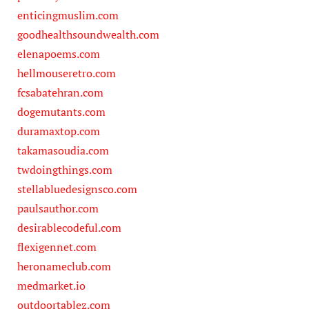
enticingmuslim.com
goodhealthsoundwealth.com
elenapoems.com
hellmouseretro.com
fcsabatehran.com
dogemutants.com
duramaxtop.com
takamasoudia.com
twdoingthings.com
stellabluedesignsco.com
paulsauthor.com
desirablecodeful.com
flexigennet.com
heronameclub.com
medmarket.io
outdoortablez.com