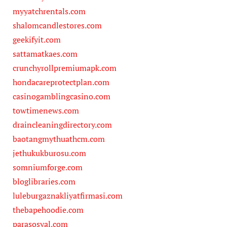
myyatchrentals.com
shalomcandlestores.com
geekifyit.com
sattamatkaes.com
crunchyrollpremiumapk.com
hondacareprotectplan.com
casinogamblingcasino.com
towtimenews.com
draincleaningdirectory.com
baotangmythuathcm.com
jethukukburosu.com
somniumforge.com
bloglibraries.com
luleburgaznakliyatfirmasi.com
thebapehoodie.com
parasosyal.com