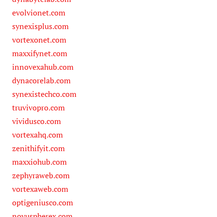
evolvionet.com
synexisplus.com
vortexonet.com
maxxifynet.com
innovexahub.com
dynacorelab.com
synexistechco.com
truvivopro.com
vividusco.com
vortexahq.com
zenithifyit.com
maxxiohub.com
zephyraweb.com
vortexaweb.com
optigeniusco.com
novuspherex.com