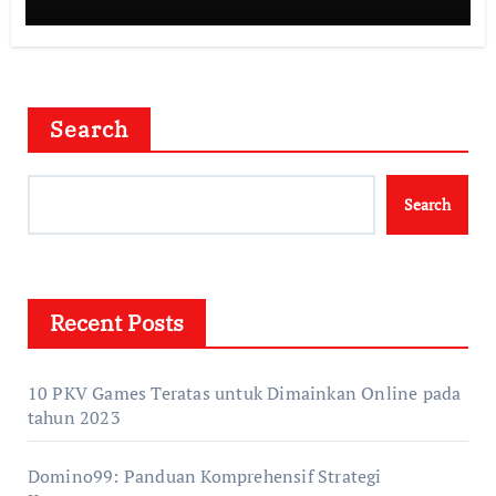
Search
Search
Recent Posts
10 PKV Games Teratas untuk Dimainkan Online pada
tahun 2023
Domino99: Panduan Komprehensif Strategi