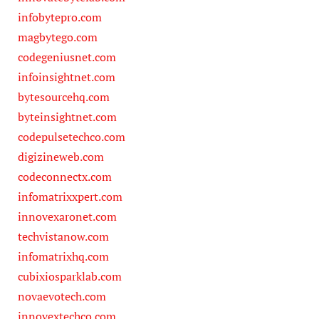
infobytepro.com
magbytego.com
codegeniusnet.com
infoinsightnet.com
bytesourcehq.com
byteinsightnet.com
codepulsetechco.com
digizineweb.com
codeconnectx.com
infomatrixxpert.com
innovexaronet.com
techvistanow.com
infomatrixhq.com
cubixiosparklab.com
novaevotech.com
innovextechco.com