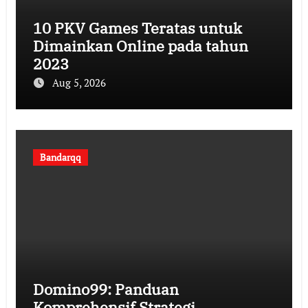
10 PKV Games Teratas untuk
Dimainkan Online pada tahun
2023
Aug 5, 2026
Bandarqq
Domino99: Panduan
Komprehensif Strategi