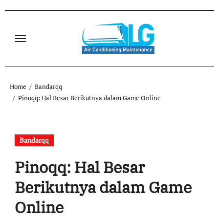
Skip
to
content
Home
Bandarqq
Pinoqq: Hal Besar Berikutnya dalam Game Online
Bandarqq
Pinoqq: Hal Besar
Berikutnya dalam Game
Online