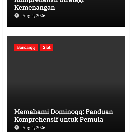
Kemenangan
Aug 4, 2026
Bandarqq
Slot
Memahami Dominoqq: Panduan
Komprehensif untuk Pemula
Aug 4, 2026