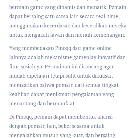
bermain game yang dinamis dan menarik. Pemain
dapat bersaing satu sama lain secara real-time,
menggunakan kecerdasan dan kecerdikan mereka
untuk mengakali lawan dan meraih kemenangan.
Yang membedakan Pinoqq dari game online
lainnya adalah mekanisme gameplay inovatif dan
fitur sosialnya. Permainan ini dirancang agar
mudah dipelajari tetapi sulit untuk dikuasai,
memastikan bahwa pemain dari semua tingkat
keahlian dapat menikmati pengalaman yang
menantang dan bermanfaat.
Di Pinoqq, pemain dapat membentuk aliansi
dengan pemain lain, bekerja sama untuk
mengalahkan musuh yang kuat, dan bersaing