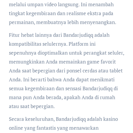
melalui umpan video langsung. Ini menambah
tingkat kegembiraan dan realisme ekstra pada
permainan, membuatnya lebih menyenangkan.
Fitur hebat lainnya dari Bandarjudiqq adalah
kompatibilitas selulernya. Platform ini
sepenuhnya dioptimalkan untuk perangkat seluler,
memungkinkan Anda memainkan game favorit
Anda saat bepergian dari ponsel cerdas atau tablet
Anda. Ini berarti bahwa Anda dapat menikmati
semua kegembiraan dan sensasi Bandarjudiqq di
mana pun Anda berada, apakah Anda di rumah
atau saat bepergian.
Secara keseluruhan, Bandarjudiqq adalah kasino
online yang fantastis yang menawarkan