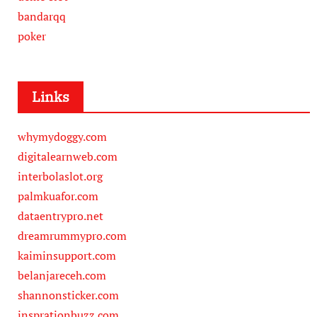
bandarqq
poker
Links
whymydoggy.com
digitalearnweb.com
interbolaslot.org
palmkuafor.com
dataentrypro.net
dreamrummypro.com
kaiminsupport.com
belanjareceh.com
shannonsticker.com
insprationbuzz.com