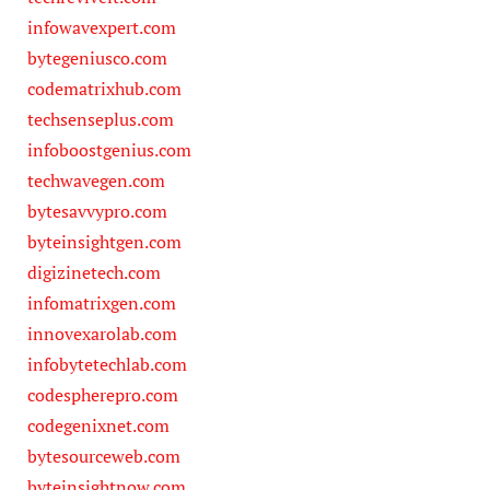
infowavexpert.com
bytegeniusco.com
codematrixhub.com
techsenseplus.com
infoboostgenius.com
techwavegen.com
bytesavvypro.com
byteinsightgen.com
digizinetech.com
infomatrixgen.com
innovexarolab.com
infobytetechlab.com
codespherepro.com
codegenixnet.com
bytesourceweb.com
byteinsightnow.com