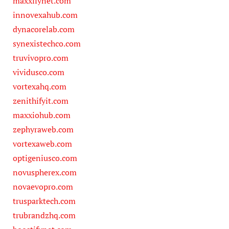
maxxifynet.com
innovexahub.com
dynacorelab.com
synexistechco.com
truvivopro.com
vividusco.com
vortexahq.com
zenithifyit.com
maxxiohub.com
zephyraweb.com
vortexaweb.com
optigeniusco.com
novuspherex.com
novaevopro.com
trusparktech.com
trubrandzhq.com