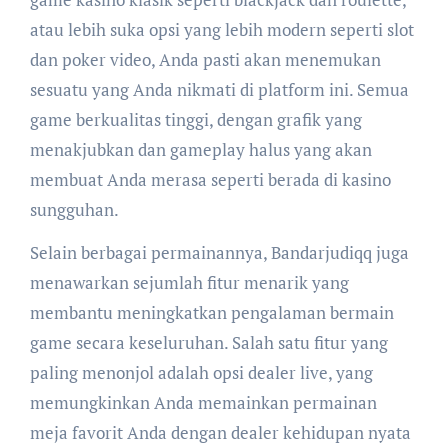
atau lebih suka opsi yang lebih modern seperti slot
dan poker video, Anda pasti akan menemukan
sesuatu yang Anda nikmati di platform ini. Semua
game berkualitas tinggi, dengan grafik yang
menakjubkan dan gameplay halus yang akan
membuat Anda merasa seperti berada di kasino
sungguhan.
Selain berbagai permainannya, Bandarjudiqq juga
menawarkan sejumlah fitur menarik yang
membantu meningkatkan pengalaman bermain
game secara keseluruhan. Salah satu fitur yang
paling menonjol adalah opsi dealer live, yang
memungkinkan Anda memainkan permainan
meja favorit Anda dengan dealer kehidupan nyata