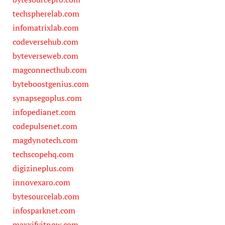
techspherelab.com
infomatrixlab.com
codeversehub.com
byteverseweb.com
magconnecthub.com
byteboostgenius.com
synapsegoplus.com
infopedianet.com
codepulsenet.com
magdynotech.com
techscopehq.com
digizineplus.com
innovexaro.com
bytesourcelab.com
infosparknet.com
maxxifyitnow.com