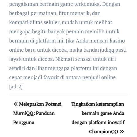
pengalaman bermain game terkemuka. Dengan
berbagai permainan, fitur menarik, dan
kompatibilitas seluler, mudah untuk melihat
mengapa begitu banyak pemain memilih untuk
bermain di platform ini. Jika Anda mencari kasino
online baru untuk dicoba, maka bandarjudiqq pasti
layak untuk dicoba. Nikmati sensasi untuk diri
sendiri dan lihat mengapa platform ini dengan
cepat menjadi favorit di antara penjudi online.
[ad_2]
Post
Melepaskan Potensi
Tingkatkan keterampilan
navigation
MurniQQ: Panduan
bermain game Anda
Pengguna
dengan platform inovatif
ChampionQQ