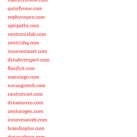
quixifynow.com
zephyruspro.com
optipathx.com
nextronixlab.com
zentrixhq.com
innovestanet.com
dynabytexpert.com
flexifyit.com
maxxiogo.com
novusgotech.com
nextronnet.com
dynamoxco.com
zenturogen.com
innovexaweb.com
brandioplus.com
dynawebpro.com