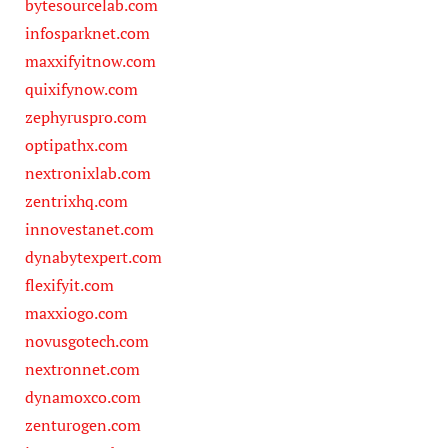
bytesourcelab.com
infosparknet.com
maxxifyitnow.com
quixifynow.com
zephyruspro.com
optipathx.com
nextronixlab.com
zentrixhq.com
innovestanet.com
dynabytexpert.com
flexifyit.com
maxxiogo.com
novusgotech.com
nextronnet.com
dynamoxco.com
zenturogen.com