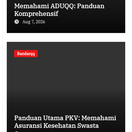
Memahami ADUQQ: Panduan
Komprehensif
Aug 7, 2026
Bandarqq
Panduan Utama PKV: Memahami
Asuransi Kesehatan Swasta