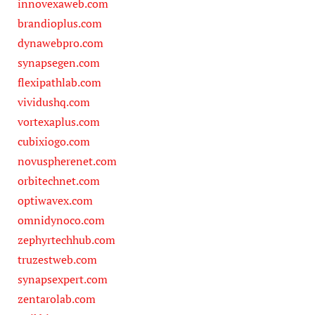
innovexaweb.com
brandioplus.com
dynawebpro.com
synapsegen.com
flexipathlab.com
vividushq.com
vortexaplus.com
cubixiogo.com
novuspherenet.com
orbitechnet.com
optiwavex.com
omnidynoco.com
zephyrtechhub.com
truzestweb.com
synapsexpert.com
zentarolab.com