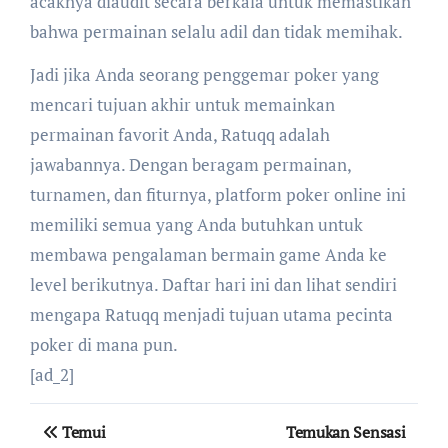
acaknya diaudit secara berkala untuk memastikan
bahwa permainan selalu adil dan tidak memihak.
Jadi jika Anda seorang penggemar poker yang
mencari tujuan akhir untuk memainkan
permainan favorit Anda, Ratuqq adalah
jawabannya. Dengan beragam permainan,
turnamen, dan fiturnya, platform poker online ini
memiliki semua yang Anda butuhkan untuk
membawa pengalaman bermain game Anda ke
level berikutnya. Daftar hari ini dan lihat sendiri
mengapa Ratuqq menjadi tujuan utama pecinta
poker di mana pun.
[ad_2]
Post
Temui
Temukan Sensasi