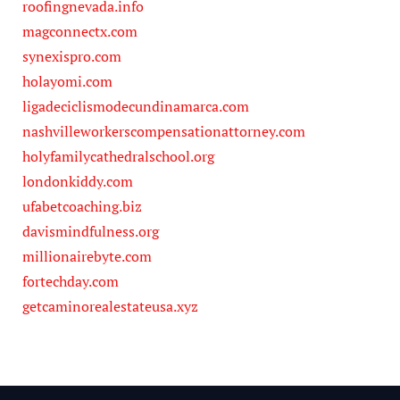
roofingnevada.info
magconnectx.com
synexispro.com
holayomi.com
ligadeciclismodecundinamarca.com
nashvilleworkerscompensationattorney.com
holyfamilycathedralschool.org
londonkiddy.com
ufabetcoaching.biz
davismindfulness.org
millionairebyte.com
fortechday.com
getcaminorealestateusa.xyz