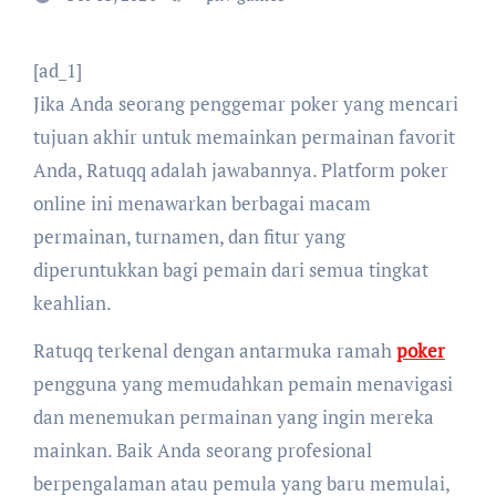
[ad_1]
Jika Anda seorang penggemar poker yang mencari
tujuan akhir untuk memainkan permainan favorit
Anda, Ratuqq adalah jawabannya. Platform poker
online ini menawarkan berbagai macam
permainan, turnamen, dan fitur yang
diperuntukkan bagi pemain dari semua tingkat
keahlian.
Ratuqq terkenal dengan antarmuka ramah
poker
pengguna yang memudahkan pemain menavigasi
dan menemukan permainan yang ingin mereka
mainkan. Baik Anda seorang profesional
berpengalaman atau pemula yang baru memulai,