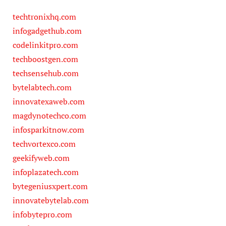
techtronixhq.com
infogadgethub.com
codelinkitpro.com
techboostgen.com
techsensehub.com
bytelabtech.com
innovatexaweb.com
magdynotechco.com
infosparkitnow.com
techvortexco.com
geekifyweb.com
infoplazatech.com
bytegeniusxpert.com
innovatebytelab.com
infobytepro.com