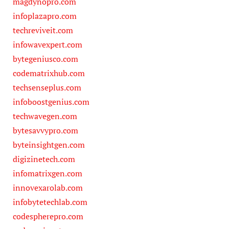
magdynopro.com
infoplazapro.com
techreviveit.com
infowavexpert.com
bytegeniusco.com
codematrixhub.com
techsenseplus.com
infoboostgenius.com
techwavegen.com
bytesavvypro.com
byteinsightgen.com
digizinetech.com
infomatrixgen.com
innovexarolab.com
infobytetechlab.com
codespherepro.com