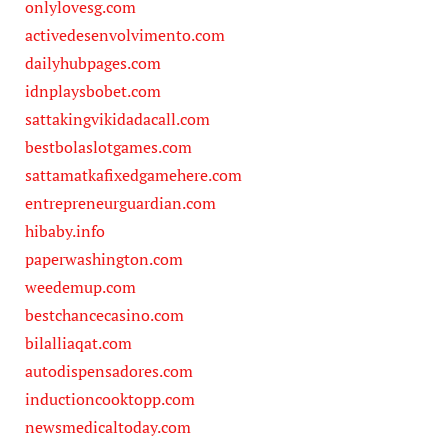
onlylovesg.com
activedesenvolvimento.com
dailyhubpages.com
idnplaysbobet.com
sattakingvikidadacall.com
bestbolaslotgames.com
sattamatkafixedgamehere.com
entrepreneurguardian.com
hibaby.info
paperwashington.com
weedemup.com
bestchancecasino.com
bilalliaqat.com
autodispensadores.com
inductioncooktopp.com
newsmedicaltoday.com