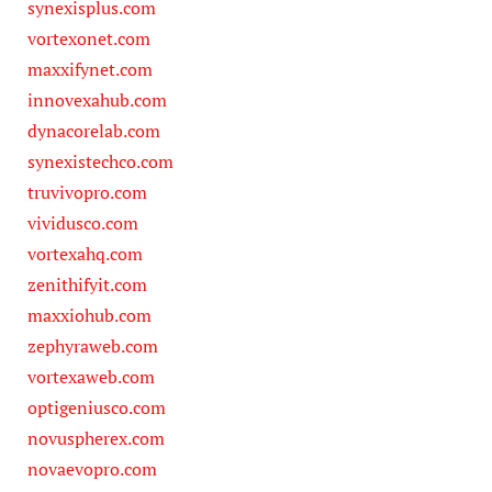
synexisplus.com
vortexonet.com
maxxifynet.com
innovexahub.com
dynacorelab.com
synexistechco.com
truvivopro.com
vividusco.com
vortexahq.com
zenithifyit.com
maxxiohub.com
zephyraweb.com
vortexaweb.com
optigeniusco.com
novuspherex.com
novaevopro.com