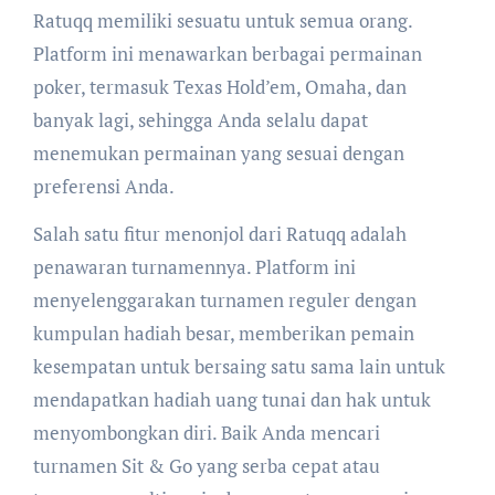
Ratuqq memiliki sesuatu untuk semua orang.
Platform ini menawarkan berbagai permainan
poker, termasuk Texas Hold’em, Omaha, dan
banyak lagi, sehingga Anda selalu dapat
menemukan permainan yang sesuai dengan
preferensi Anda.
Salah satu fitur menonjol dari Ratuqq adalah
penawaran turnamennya. Platform ini
menyelenggarakan turnamen reguler dengan
kumpulan hadiah besar, memberikan pemain
kesempatan untuk bersaing satu sama lain untuk
mendapatkan hadiah uang tunai dan hak untuk
menyombongkan diri. Baik Anda mencari
turnamen Sit & Go yang serba cepat atau