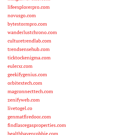
lifeexplorerpro.com
novusgo.com
bytestormpro.com
wanderlustchrono.com
culturetrendlab.com
trendsensehub.com
ticktockenigma.com
eulerxr.com
geekifygenius.com
orbitextech.com
magconnecttech.com
zenifyweb.com
livetogel.co
genmatfiredoor.com
findlascegasproperties.com
healthhavenrobbie.com