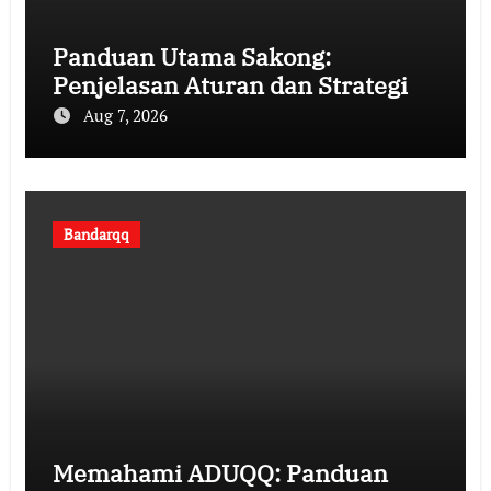
Panduan Utama Sakong:
Penjelasan Aturan dan Strategi
Aug 7, 2026
Bandarqq
Memahami ADUQQ: Panduan