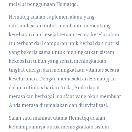
melalui penggunaan Hematqq.
Hematqq adalah suplemen alami yang
diformulasikan untuk membantu mendukung
kesehatan dan kesejahteraan secara keseluruhan.
Itu terbuat dari campuran unik herbal dan nutrisi
yang bekerja sama untuk meningkatkan sistem
kekebalan tubuh yang sehat, meningkatkan
tingkat energi, dan meningkatkan vitalitas secara
keseluruhan. Dengan memasukkan Hematqq ke
dalam rutinitas harian Anda, Anda dapat
merasakan berbagai manfaat yang akan membuat
Anda merasa diremajakan dan direvitalisasi.
Salah satu manfaat utama Hematqq adalah
kemampuannya untuk meningkatkan sistem