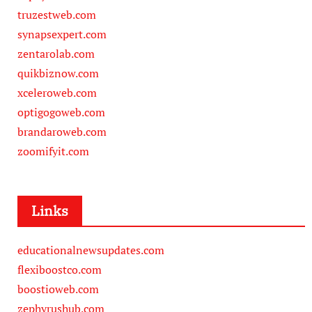
truzestweb.com
synapsexpert.com
zentarolab.com
quikbiznow.com
xceleroweb.com
optigogoweb.com
brandaroweb.com
zoomifyit.com
Links
educationalnewsupdates.com
flexiboostco.com
boostioweb.com
zephyrushub.com