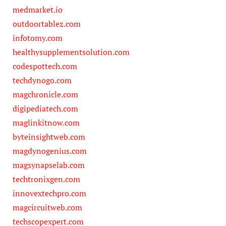
medmarket.io
outdoortablez.com
infotomy.com
healthysupplementsolution.com
codespottech.com
techdynogo.com
magchronicle.com
digipediatech.com
maglinkitnow.com
byteinsightweb.com
magdynogenius.com
magsynapselab.com
techtronixgen.com
innovextechpro.com
magcircuitweb.com
techscopexpert.com