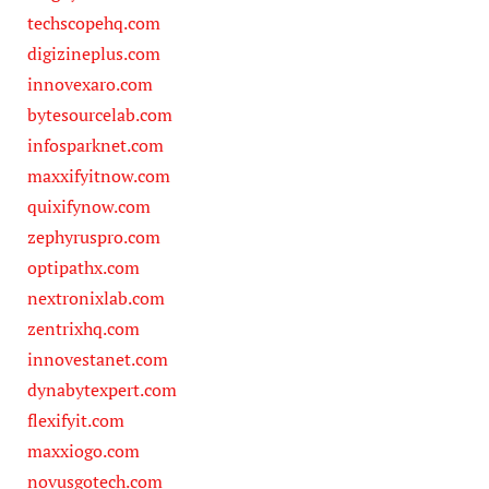
techscopehq.com
digizineplus.com
innovexaro.com
bytesourcelab.com
infosparknet.com
maxxifyitnow.com
quixifynow.com
zephyruspro.com
optipathx.com
nextronixlab.com
zentrixhq.com
innovestanet.com
dynabytexpert.com
flexifyit.com
maxxiogo.com
novusgotech.com