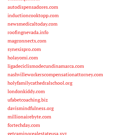
autodispensadores.com
inductioncooktopp.com
newsmedicaltoday.com
roofingnevada.info
magconnectx.com
synexispro.com
holayomi.com
ligadeciclismodecundinamarca.com
nashvilleworkerscompensationattorney.com
holyfamilycathedralschool.org
londonkiddy.com
ufabetcoaching.biz
davismindfulness.org
millionairebyte.com
fortechday.com
getcaminorealestateusa.xyz