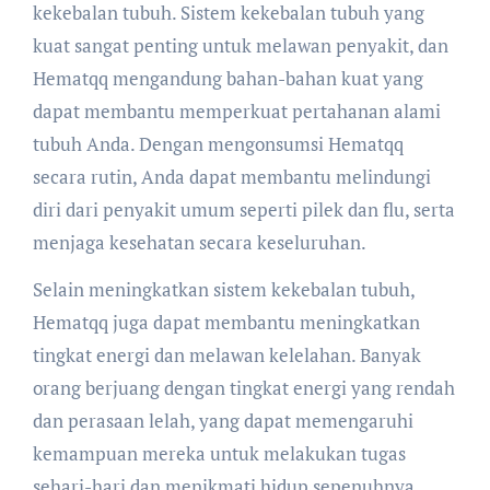
kekebalan tubuh. Sistem kekebalan tubuh yang
kuat sangat penting untuk melawan penyakit, dan
Hematqq mengandung bahan-bahan kuat yang
dapat membantu memperkuat pertahanan alami
tubuh Anda. Dengan mengonsumsi Hematqq
secara rutin, Anda dapat membantu melindungi
diri dari penyakit umum seperti pilek dan flu, serta
menjaga kesehatan secara keseluruhan.
Selain meningkatkan sistem kekebalan tubuh,
Hematqq juga dapat membantu meningkatkan
tingkat energi dan melawan kelelahan. Banyak
orang berjuang dengan tingkat energi yang rendah
dan perasaan lelah, yang dapat memengaruhi
kemampuan mereka untuk melakukan tugas
sehari-hari dan menikmati hidup sepenuhnya.