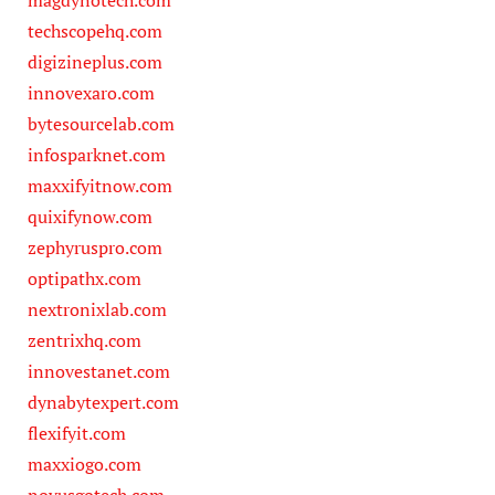
techscopehq.com
digizineplus.com
innovexaro.com
bytesourcelab.com
infosparknet.com
maxxifyitnow.com
quixifynow.com
zephyruspro.com
optipathx.com
nextronixlab.com
zentrixhq.com
innovestanet.com
dynabytexpert.com
flexifyit.com
maxxiogo.com
novusgotech.com