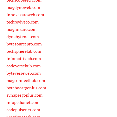
magdynoweb.com
innovexaroweb.com
techreviveco.com
maglinkaro.com
dynabytenet.com
bytesourcepro.com
techspherelab.com
infomatrixlab.com
codeversehub.com
byteverseweb.com
magconnecthub.com
byteboostgenius.com
synapsegoplus.com
infopedianet.com
codepulsenet.com
magdynotech.com