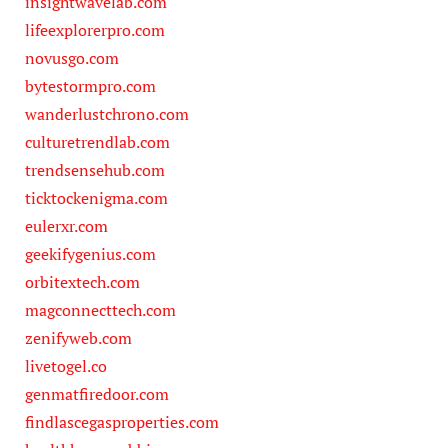
insightwavelab.com
lifeexplorerpro.com
novusgo.com
bytestormpro.com
wanderlustchrono.com
culturetrendlab.com
trendsensehub.com
ticktockenigma.com
eulerxr.com
geekifygenius.com
orbitextech.com
magconnecttech.com
zenifyweb.com
livetogel.co
genmatfiredoor.com
findlascegasproperties.com