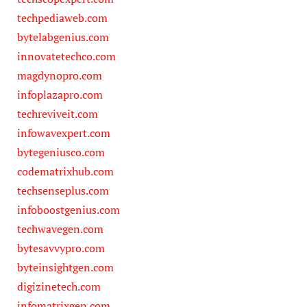
techpediaweb.com
bytelabgenius.com
innovatetechco.com
magdynopro.com
infoplazapro.com
techreviveit.com
infowavexpert.com
bytegeniusco.com
codematrixhub.com
techsenseplus.com
infoboostgenius.com
techwavegen.com
bytesavvypro.com
byteinsightgen.com
digizinetech.com
infomatrixgen.com