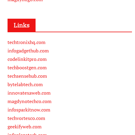
Links
techtronixhq.com
infogadgethub.com
codelinkitpro.com
techboostgen.com
techsensehub.com
bytelabtech.com
innovatexaweb.com
magdynotechco.com
infosparkitnow.com
techvortexco.com
geekifyweb.com
infoplazatech.com