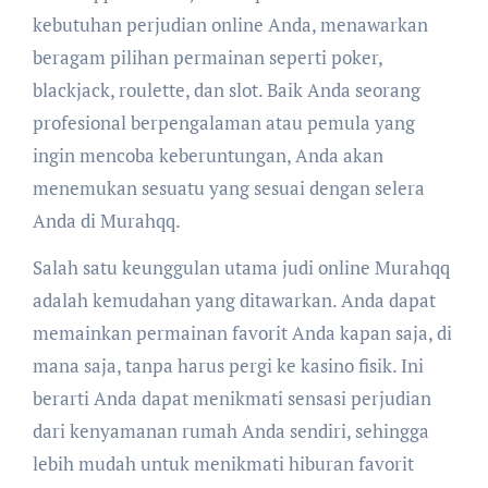
kebutuhan perjudian online Anda, menawarkan
beragam pilihan permainan seperti poker,
blackjack, roulette, dan slot. Baik Anda seorang
profesional berpengalaman atau pemula yang
ingin mencoba keberuntungan, Anda akan
menemukan sesuatu yang sesuai dengan selera
Anda di Murahqq.
Salah satu keunggulan utama judi online Murahqq
adalah kemudahan yang ditawarkan. Anda dapat
memainkan permainan favorit Anda kapan saja, di
mana saja, tanpa harus pergi ke kasino fisik. Ini
berarti Anda dapat menikmati sensasi perjudian
dari kenyamanan rumah Anda sendiri, sehingga
lebih mudah untuk menikmati hiburan favorit