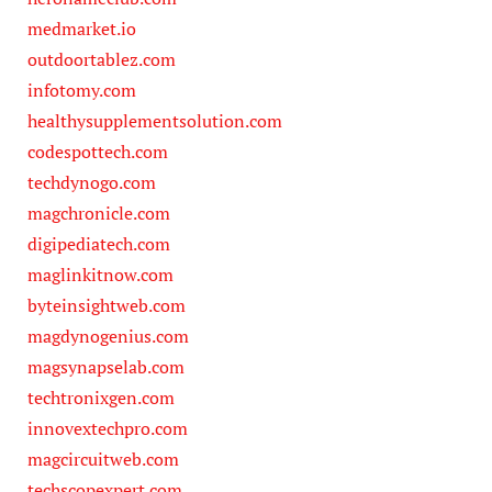
medmarket.io
outdoortablez.com
infotomy.com
healthysupplementsolution.com
codespottech.com
techdynogo.com
magchronicle.com
digipediatech.com
maglinkitnow.com
byteinsightweb.com
magdynogenius.com
magsynapselab.com
techtronixgen.com
innovextechpro.com
magcircuitweb.com
techscopexpert.com