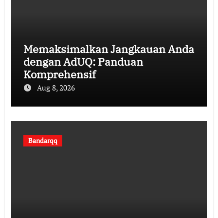
Memaksimalkan Jangkauan Anda
dengan AdUQ: Panduan
Komprehensif
Aug 8, 2026
Bandarqq