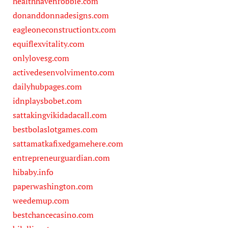
healthhavenrobbie.com
donanddonnadesigns.com
eagleoneconstructiontx.com
equiflexvitality.com
onlylovesg.com
activedesenvolvimento.com
dailyhubpages.com
idnplaysbobet.com
sattakingvikidadacall.com
bestbolaslotgames.com
sattamatkafixedgamehere.com
entrepreneurguardian.com
hibaby.info
paperwashington.com
weedemup.com
bestchancecasino.com