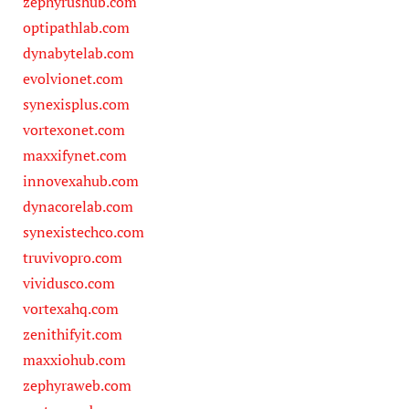
zephyrushub.com
optipathlab.com
dynabytelab.com
evolvionet.com
synexisplus.com
vortexonet.com
maxxifynet.com
innovexahub.com
dynacorelab.com
synexistechco.com
truvivopro.com
vividusco.com
vortexahq.com
zenithifyit.com
maxxiohub.com
zephyraweb.com