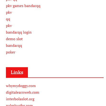
pkv games bandarqq
pkv
qq
pkv
bandarqq login
demo slot
bandarqq
poker
Links
whymydoggy.com
digitalearnweb.com
interbolaslot.org
palmkuafor.com