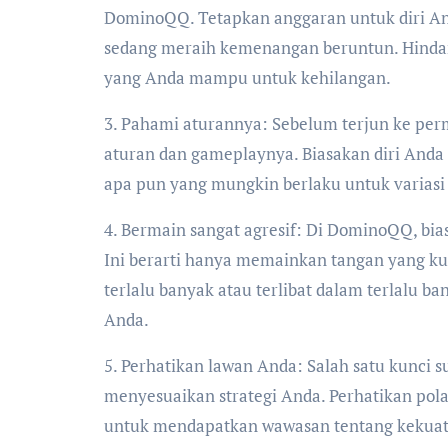
DominoQQ. Tetapkan anggaran untuk diri And
sedang meraih kemenangan beruntun. Hindari
yang Anda mampu untuk kehilangan.
3. Pahami aturannya: Sebelum terjun ke p
aturan dan gameplaynya. Biasakan diri Anda 
apa pun yang mungkin berlaku untuk variasi
4. Bermain sangat agresif: Di DominoQQ, bia
Ini berarti hanya memainkan tangan yang kua
terlalu banyak atau terlibat dalam terlalu b
Anda.
5. Perhatikan lawan Anda: Salah satu kunc
menyesuaikan strategi Anda. Perhatikan pol
untuk mendapatkan wawasan tentang kekuat