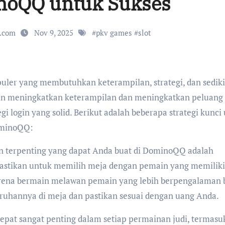
noQQ untuk Sukses
e.com
Nov 9, 2025
#
pkv games
#
slot
ler yang membutuhkan keterampilan, strategi, dan sediki
ngin meningkatkan keterampilan dan meningkatkan peluang
i login yang solid. Berikut adalah beberapa strategi kunci
ominoQQ:
san terpenting yang dapat Anda buat di DominoQQ adalah
Pastikan untuk memilih meja dengan pemain yang memiliki
arena bermain melawan pemain yang lebih berpengalaman 
aruhannya di meja dan pastikan sesuai dengan uang Anda.
epat sangat penting dalam setiap permainan judi, termasu