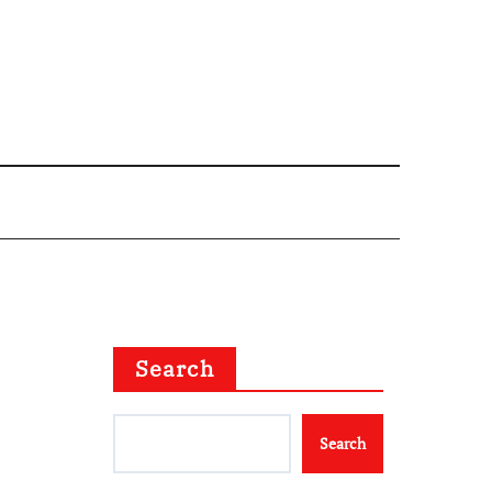
Search
Search