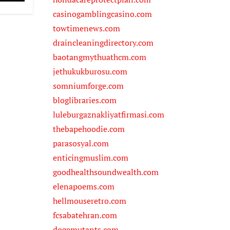
casinogamblingcasino.com
towtimenews.com
draincleaningdirectory.com
baotangmythuathcm.com
jethukukburosu.com
somniumforge.com
bloglibraries.com
luleburgaznakliyatfirmasi.com
thebapehoodie.com
parasosyal.com
enticingmuslim.com
goodhealthsoundwealth.com
elenapoems.com
hellmouseretro.com
fcsabatehran.com
dogemutants.com