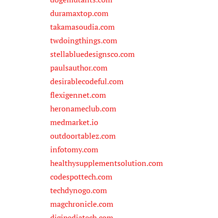
duramaxtop.com
takamasoudia.com
twdoingthings.com
stellabluedesignsco.com
paulsauthor.com
desirablecodeful.com
flexigennet.com
heronameclub.com
medmarket.io
outdoortablez.com
infotomy.com
healthysupplementsolution.com
codespottech.com
techdynogo.com
magchronicle.com
digipediatech.com