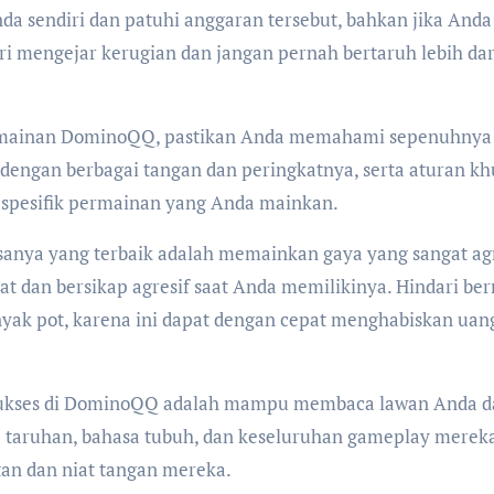
a sendiri dan patuhi anggaran tersebut, bahkan jika Anda
 mengejar kerugian dan jangan pernah bertaruh lebih dar
ermainan DominoQQ, pastikan Anda memahami sepenuhnya
dengan berbagai tangan dan peringkatnya, serta aturan kh
 spesifik permainan yang Anda mainkan.
sanya yang terbaik adalah memainkan gaya yang sangat agr
t dan bersikap agresif saat Anda memilikinya. Hindari be
anyak pot, karena ini dapat dengan cepat menghabiskan uan
i sukses di DominoQQ adalah mampu membaca lawan Anda 
a taruhan, bahasa tubuh, dan keseluruhan gameplay merek
an dan niat tangan mereka.