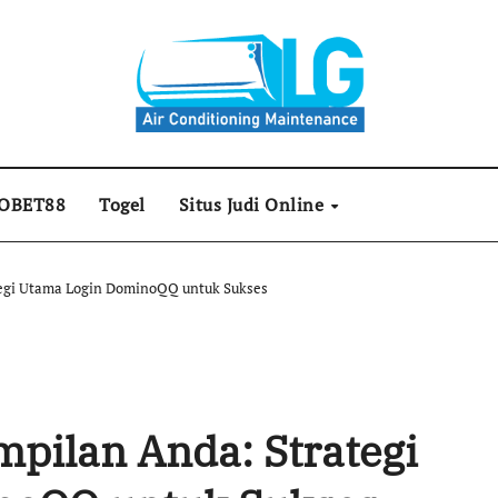
OBET88
Togel
Situs Judi Online
tegi Utama Login DominoQQ untuk Sukses
pilan Anda: Strategi